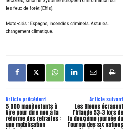
hectares, selon le Système européen d’Information sur
les feux de forêt (Effis).
Mots-clés : Espagne, incendies criminels, Asturies,
changement climatique.
Article précédent
Article suivant
5 000 manifestants à
Les Bleues écrasent
Vire pour dire non à la
l’Irlande 53-3 lors de
réforme des retraites :
la deuxième journée du
une mobilisation
Tournoi des six nations