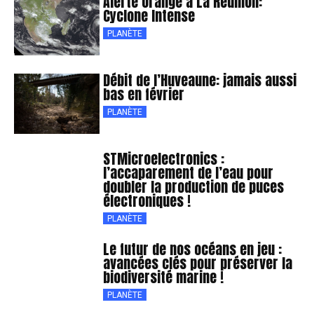
Alerte Orange à La Réunion:
Cyclone Intense
PLANÈTE
Débit de l’Huveaune: jamais aussi
bas en février
PLANÈTE
STMicroelectronics :
l’accaparement de l’eau pour
doubler la production de puces
électroniques !
PLANÈTE
Le futur de nos océans en jeu :
avancées clés pour préserver la
biodiversité marine !
PLANÈTE