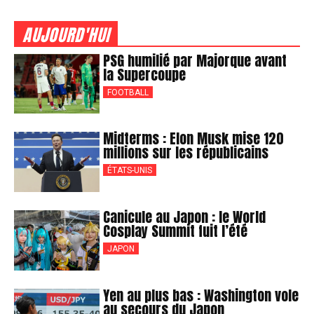
AUJOURD'HUI
PSG humilié par Majorque avant
la Supercoupe
FOOTBALL
Midterms : Elon Musk mise 120
millions sur les républicains
ÉTATS-UNIS
Canicule au Japon : le World
Cosplay Summit fuit l’été
JAPON
Yen au plus bas : Washington vole
au secours du Japon