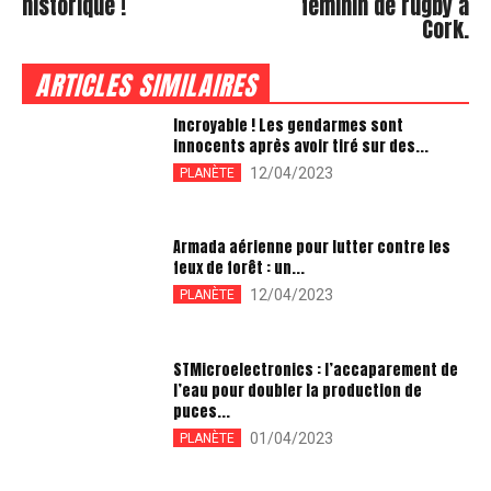
historique !
féminin de rugby à
Cork.
ARTICLES SIMILAIRES
Incroyable ! Les gendarmes sont
innocents après avoir tiré sur des...
12/04/2023
PLANÈTE
Armada aérienne pour lutter contre les
feux de forêt : un...
12/04/2023
PLANÈTE
STMicroelectronics : l’accaparement de
l’eau pour doubler la production de
puces...
01/04/2023
PLANÈTE