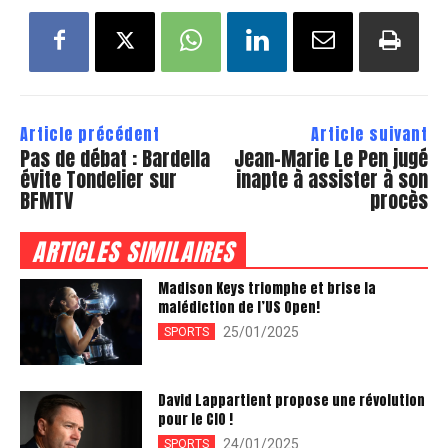
Article précédent
Article suivant
Pas de débat : Bardella
Jean-Marie Le Pen jugé
évite Tondelier sur
inapte à assister à son
BFMTV
procès
ARTICLES SIMILAIRES
Madison Keys triomphe et brise la
malédiction de l’US Open!
25/01/2025
SPORTS
David Lappartient propose une révolution
pour le CIO !
24/01/2025
SPORTS