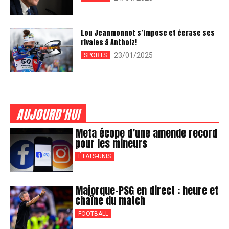
Lou Jeanmonnot s’impose et écrase ses
rivales à Antholz!
23/01/2025
SPORTS
AUJOURD'HUI
Meta écope d’une amende record
pour les mineurs
ÉTATS-UNIS
Majorque-PSG en direct : heure et
chaîne du match
FOOTBALL