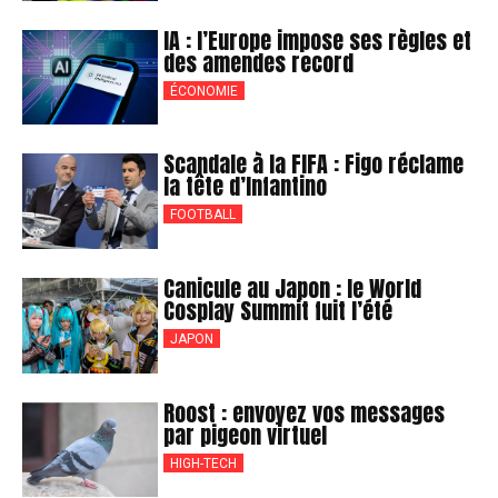
IA : l’Europe impose ses règles et
des amendes record
ÉCONOMIE
Scandale à la FIFA : Figo réclame
la tête d’Infantino
FOOTBALL
Canicule au Japon : le World
Cosplay Summit fuit l’été
JAPON
Roost : envoyez vos messages
par pigeon virtuel
HIGH-TECH