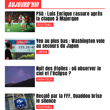
AUJOURD'HUI
PSG : Luis Enrique rassure après
la claque à Majorque
FOOTBALL
Yen au plus bas : Washington vole
au secours du Japon
JAPON
Nuit des étoiles : où observer le
ciel et l’éclipse ?
HIGH-TECH
Recalé par la FFF, Ouaddou brise
le silence
FOOTBALL