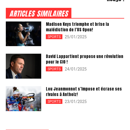
ARTICLES SIMILAIRES
Madison Keys triomphe et brise la
malédiction de l’US Open!
25/01/2025
SPORTS
David Lappartient propose une révolution
pour le CIO !
24/01/2025
SPORTS
Lou Jeanmonnot s’impose et écrase ses
rivales à Antholz!
23/01/2025
SPORTS