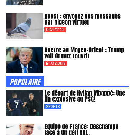
Roost : envoyez vos messages
par pigeon virtuel
HIGH-TECH
Guerre au Moyen-Orient : Trump
voit Ormuz rouvrir
ÉTATS-UNIS
POPULAIRE
Le départ de Kylian Mbappé: Une
fin explosive au PSG!
SPORTS
Equipe de France: Deschamps
face à un défi XXL!