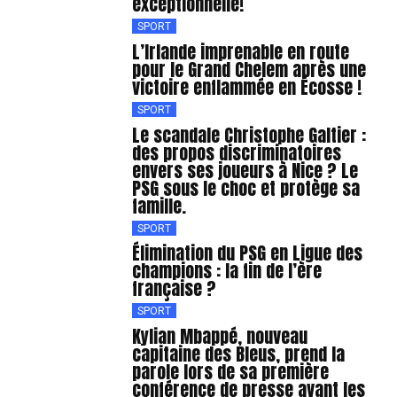
exceptionnelle!
SPORT
L’Irlande imprenable en route
pour le Grand Chelem après une
victoire enflammée en Écosse !
SPORT
Le scandale Christophe Galtier :
des propos discriminatoires
envers ses joueurs à Nice ? Le
PSG sous le choc et protège sa
famille.
SPORT
Élimination du PSG en Ligue des
champions : la fin de l’ère
française ?
SPORT
Kylian Mbappé, nouveau
capitaine des Bleus, prend la
parole lors de sa première
conférence de presse avant les