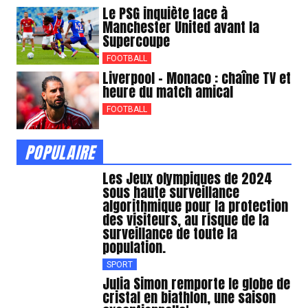
Le PSG inquiète face à
Manchester United avant la
Supercoupe
FOOTBALL
Liverpool – Monaco : chaîne TV et
heure du match amical
FOOTBALL
POPULAIRE
Les Jeux olympiques de 2024
sous haute surveillance
algorithmique pour la protection
des visiteurs, au risque de la
surveillance de toute la
population.
SPORT
Julia Simon remporte le globe de
cristal en biathlon, une saison