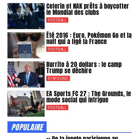
Ceferin et NAK prêts à boycotter
le Mondial des clubs
FOOTBALL
Été 2016 : Euro, Pokémon Go et la
nuit qui a figé la France
FOOTBALL
Burrito à 20 dollars : le camp
Trump se déchire
ÉTATS-UNIS
EA Sports FC 27 : The Grounds, le
mode social qui intrigue
FOOTBALL
POPULAIRE
« De la jungle parisienne au