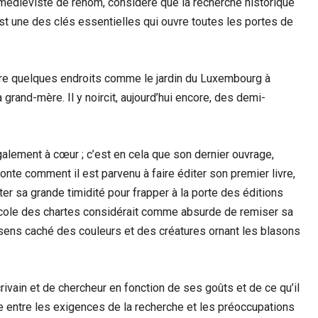
n médiéviste de renom, considère que la recherche historique
n est une des clés essentielles qui ouvre toutes les portes de
éfère quelques endroits comme le jardin du Luxembourg à
a grand-mère. Il y noircit, aujourd’hui encore, des demi-
également à cœur ; c’est en cela que son dernier ouvrage,
aconte comment il est parvenu à faire éditer son premier livre,
ter sa grande timidité pour frapper à la porte des éditions
École des chartes considérait comme absurde de remiser sa
le sens caché des couleurs et des créatures ornant les blasons
ivain et de chercheur en fonction de ses goûts et de ce qu’il
ce entre les exigences de la recherche et les préoccupations