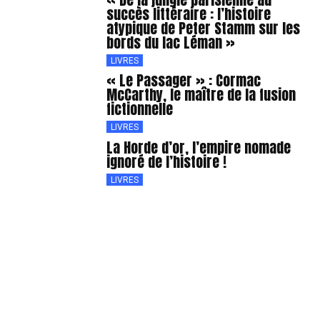
succès littéraire : l’histoire
atypique de Peter Stamm sur les
bords du lac Léman »
LIVRES
« Le Passager » : Cormac
McCarthy, le maître de la fusion
fictionnelle
LIVRES
La Horde d’or, l’empire nomade
ignoré de l’histoire !
LIVRES