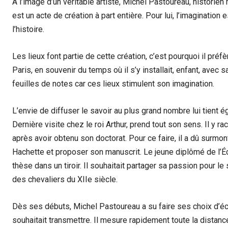
À l’image d’un véritable artiste, Michel Pastoureau, historie
est un acte de création à part entière. Pour lui, l’imaginatio
l’histoire.
Les lieux font partie de cette création, c’est pourquoi il pr
Paris, en souvenir du temps où il s’y installait, enfant, avec s
feuilles de notes car ces lieux stimulent son imagination.
L’envie de diffuser le savoir au plus grand nombre lui tient 
Dernière visite chez le roi Arthur, prend tout son sens. Il y r
après avoir obtenu son doctorat. Pour ce faire, il a dû surmon
Hachette et proposer son manuscrit. Le jeune diplômé de l’
thèse dans un tiroir. Il souhaitait partager sa passion pour 
des chevaliers du XIIe siècle.
Dès ses débuts, Michel Pastoureau a su faire ses choix d’écr
souhaitait transmettre. Il mesure rapidement toute la distan