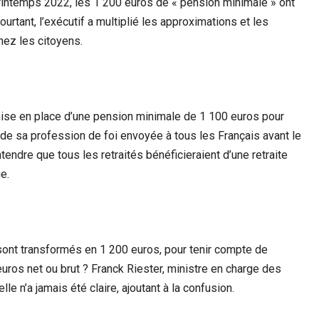
intemps 2022, les 1 200 euros de « pension minimale » ont
urtant, l’exécutif a multiplié les approximations et les
hez les citoyens.
se en place d’une pension minimale de 1 100 euros pour
 de sa profession de foi envoyée à tous les Français avant le
ntendre que tous les retraités bénéficieraient d’une retraite
e.
sont transformés en 1 200 euros, pour tenir compte de
 euros net ou brut ? Franck Riester, ministre en charge des
le n’a jamais été claire, ajoutant à la confusion.