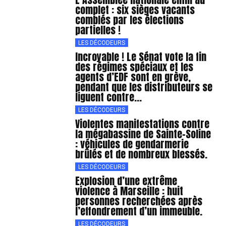
complet : six sièges vacants
comblés par les élections
partielles !
LES DÉCODEURS
Incroyable ! Le Sénat vote la fin
des régimes spéciaux et les
agents d’EDF sont en grève,
pendant que les distributeurs se
liguent contre...
LES DÉCODEURS
Violentes manifestations contre
la mégabassine de Sainte-Soline
: véhicules de gendarmerie
brûlés et de nombreux blessés.
LES DÉCODEURS
Explosion d’une extrême
violence à Marseille : huit
personnes recherchées après
l’effondrement d’un immeuble.
LES DÉCODEURS