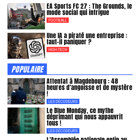
EA Sports FC 27 : The Grounds, le
mode social qui intrigue
FOOTBALL
Une IA a piraté une entreprise :
faut-il paniquer ?
HIGH-TECH
POPULAIRE
Attentat à Magdebourg : 48
heures d’angoisse et de mystère
!
LES DÉCODEURS
Le Blue Monday, ce mythe
déprimant qui nous appauvrit
tous !
LES DÉCODEURS
L’Assemblée nationale enfin au