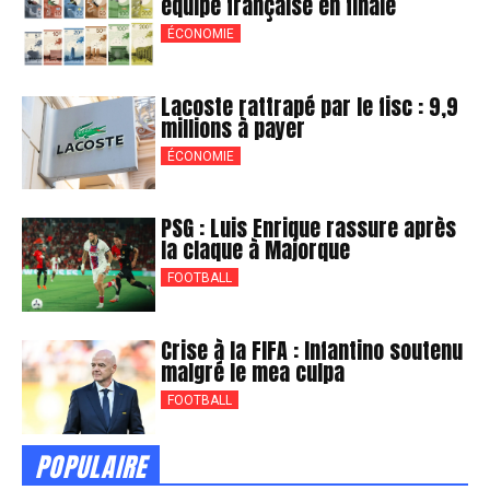
équipe française en finale
ÉCONOMIE
Lacoste rattrapé par le fisc : 9,9
millions à payer
ÉCONOMIE
PSG : Luis Enrique rassure après
la claque à Majorque
FOOTBALL
Crise à la FIFA : Infantino soutenu
malgré le mea culpa
FOOTBALL
POPULAIRE