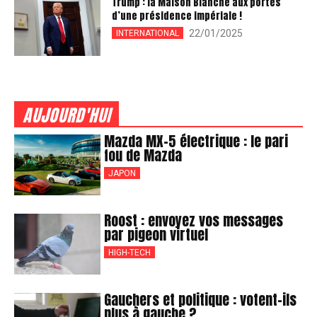
Trump : la Maison Blanche aux portes
d’une présidence impériale !
22/01/2025
INTERNATIONAL
AUJOURD'HUI
Mazda MX-5 électrique : le pari
fou de Mazda
JAPON
Roost : envoyez vos messages
par pigeon virtuel
HIGH-TECH
Gauchers et politique : votent-ils
plus à gauche ?