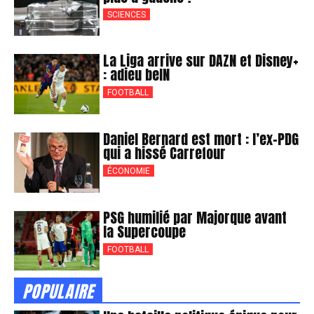
SCIENCES
La Liga arrive sur DAZN et Disney+
: adieu beIN
FOOTBALL
Daniel Bernard est mort : l’ex-PDG
qui a hissé Carrefour
ÉCONOMIE
PSG humilié par Majorque avant
la Supercoupe
FOOTBALL
POPULAIRE