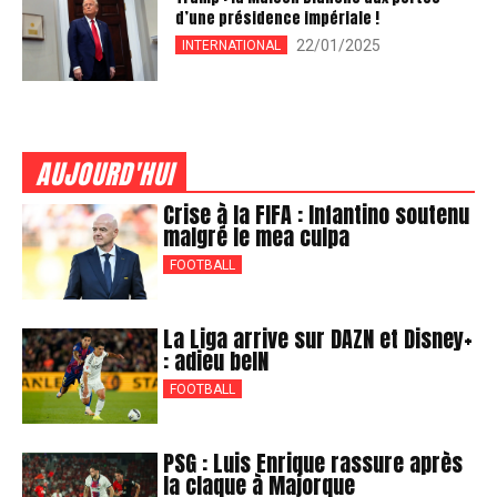
d’une présidence impériale !
22/01/2025
INTERNATIONAL
AUJOURD'HUI
Crise à la FIFA : Infantino soutenu
malgré le mea culpa
FOOTBALL
La Liga arrive sur DAZN et Disney+
: adieu beIN
FOOTBALL
PSG : Luis Enrique rassure après
la claque à Majorque