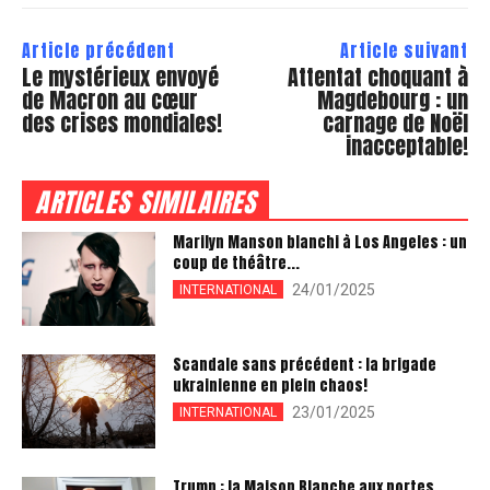
Article précédent
Article suivant
Le mystérieux envoyé
Attentat choquant à
de Macron au cœur
Magdebourg : un
des crises mondiales!
carnage de Noël
inacceptable!
ARTICLES SIMILAIRES
Marilyn Manson blanchi à Los Angeles : un
coup de théâtre...
24/01/2025
INTERNATIONAL
Scandale sans précédent : la brigade
ukrainienne en plein chaos!
23/01/2025
INTERNATIONAL
Trump : la Maison Blanche aux portes