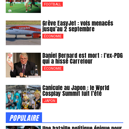
FOOTBALL
Grève EasyJet : vols menacés
jusqu’au 2 septembre
ÉCONOMIE
Daniel Bernard est mort : l’ex-PDG
qui a hissé Carrefour
ÉCONOMIE
Canicule au Japon : le World
Cosplay Summit fuit l’été
JAPON
POPULAIRE
Une bataille politique épique pour