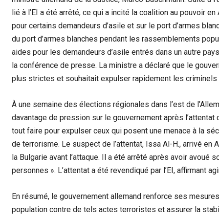
lié à l’EI a été arrêté, ce qui a incité la coalition au pouvoir
pour certains demandeurs d’asile et sur le port d’armes bla
du port d’armes blanches pendant les rassemblements popula
aides pour les demandeurs d’asile entrés dans un autre pays
la conférence de presse. La ministre a déclaré que le gouv
plus strictes et souhaitait expulser rapidement les criminels 
À une semaine des élections régionales dans l’est de l’Allema
davantage de pression sur le gouvernement après l’attentat d
tout faire pour expulser ceux qui posent une menace à la séc
de terrorisme. Le suspect de l’attentat, Issa Al-H., arrivé e
la Bulgarie avant l’attaque. Il a été arrêté après avoir avoué
personnes ». L’attentat a été revendiqué par l’EI, affirmant 
En résumé, le gouvernement allemand renforce ses mesures d
population contre de tels actes terroristes et assurer la st