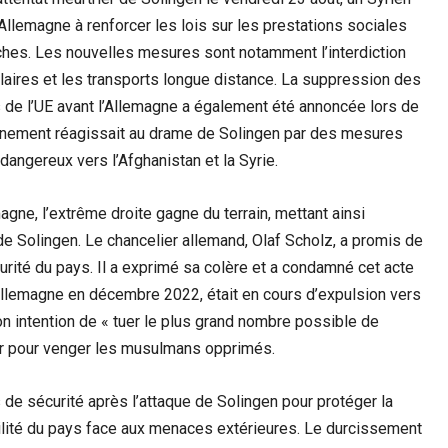
 en Allemagne à renforcer les lois sur les prestations sociales
nches. Les nouvelles mesures sont notamment l’interdiction
ires et les transports longue distance. La suppression des
 de l’UE avant l’Allemagne a également été annoncée lors de
ernement réagissait au drame de Solingen par des mesures
dangereux vers l’Afghanistan et la Syrie.
gne, l’extrême droite gagne du terrain, mettant ainsi
e Solingen. Le chancelier allemand, Olaf Scholz, a promis de
urité du pays. Il a exprimé sa colère et a condamné cet acte
n Allemagne en décembre 2022, était en cours d’expulsion vers
 son intention de « tuer le plus grand nombre possible de
agir pour venger les musulmans opprimés.
e sécurité après l’attaque de Solingen pour protéger la
abilité du pays face aux menaces extérieures. Le durcissement