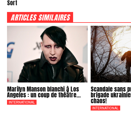
Sort
ARTICLES SIMILAIRES
Marilyn Manson blanchi à Los
Scandale sans pr
Angeles : un coup de théâtre...
brigade ukrainie
chaos!
INTERNATIONAL
INTERNATIONAL