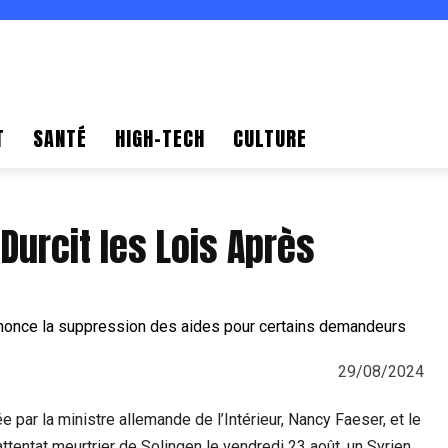
T
SANTÉ
HIGH-TECH
CULTURE
urcit les Lois Après
29/08/2024
 par la ministre allemande de l’Intérieur, Nancy Faeser, et le
ttentat meurtrier de Solingen le vendredi 23 août, un Syrien