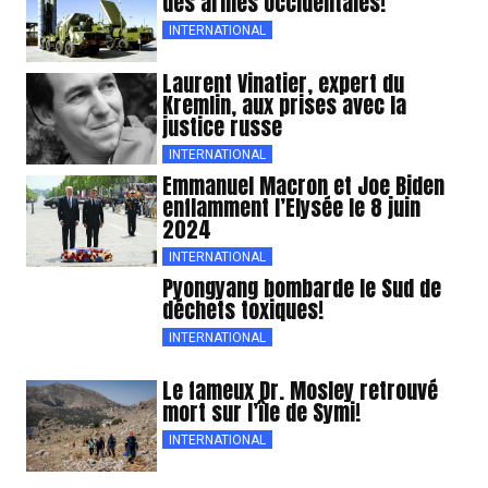
des armes occidentales!
INTERNATIONAL
Laurent Vinatier, expert du
Kremlin, aux prises avec la
justice russe
INTERNATIONAL
Emmanuel Macron et Joe Biden
enflamment l’Elysée le 8 juin
2024
INTERNATIONAL
Pyongyang bombarde le Sud de
déchets toxiques!
INTERNATIONAL
Le fameux Dr. Mosley retrouvé
mort sur l’île de Symi!
INTERNATIONAL