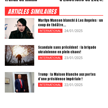
ARTICLES SIMILAIRES
Marilyn Manson blanchi à Los Angeles : un
coup de théâtre...
24/01/2025
INTERNATIONAL
Scandale sans précédent : la brigade
ukrainienne en plein chaos!
23/01/2025
INTERNATIONAL
Trump : la Maison Blanche aux portes
d’une présidence impériale !
22/01/2025
INTERNATIONAL