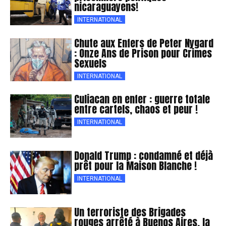
nicaraguayens!
INTERNATIONAL
Chute aux Enfers de Peter Nygard
: Onze Ans de Prison pour Crimes
Sexuels
INTERNATIONAL
Culiacan en enfer : guerre totale
entre cartels, chaos et peur !
INTERNATIONAL
Donald Trump : condamné et déjà
prêt pour la Maison Blanche !
INTERNATIONAL
Un terroriste des Brigades
rouges arrêté à Buenos Aires, la