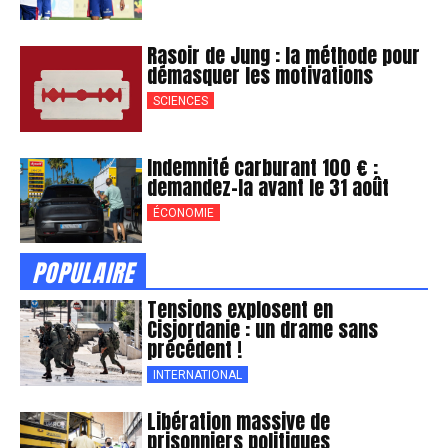
Rasoir de Jung : la méthode pour
démasquer les motivations
SCIENCES
Indemnité carburant 100 € :
demandez-la avant le 31 août
ÉCONOMIE
POPULAIRE
Tensions explosent en
Cisjordanie : un drame sans
précédent !
INTERNATIONAL
Libération massive de
prisonniers politiques