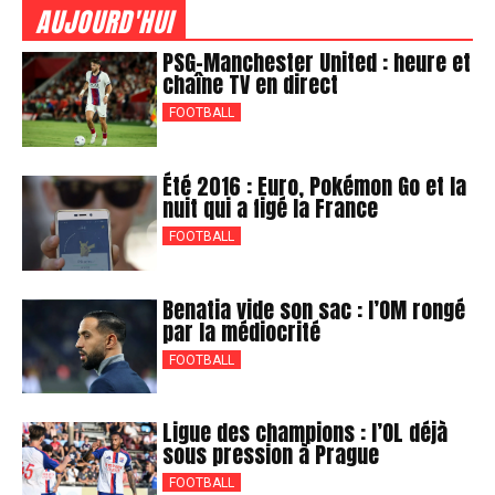
AUJOURD'HUI
PSG-Manchester United : heure et
chaîne TV en direct
FOOTBALL
Été 2016 : Euro, Pokémon Go et la
nuit qui a figé la France
FOOTBALL
Benatia vide son sac : l’OM rongé
par la médiocrité
FOOTBALL
Ligue des champions : l’OL déjà
sous pression à Prague
FOOTBALL