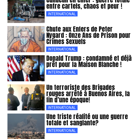
entre cartels, chaos et peur !
INTERNATIONAL
Chute aux Enfers de Peter
Nygard : Onze Ans de Prison pour
Crimes Sexuels
INTERNATIONAL
Donald Trump : condamné et déjà
prêt pour la Maison Blanche !
INTERNATIONAL
Un terroriste des Brigades
rouges arrêté à Buenos Aires, la
fin d’une époque!
INTERNATIONAL
Une triste réalité ou une guerre
totale et sanglante?
INTERNATIONAL