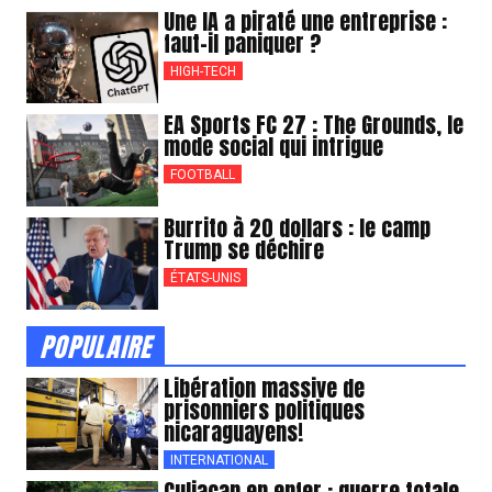
Une IA a piraté une entreprise :
faut-il paniquer ?
HIGH-TECH
EA Sports FC 27 : The Grounds, le
mode social qui intrigue
FOOTBALL
Burrito à 20 dollars : le camp
Trump se déchire
ÉTATS-UNIS
POPULAIRE
Libération massive de
prisonniers politiques
nicaraguayens!
INTERNATIONAL
Culiacan en enfer : guerre totale