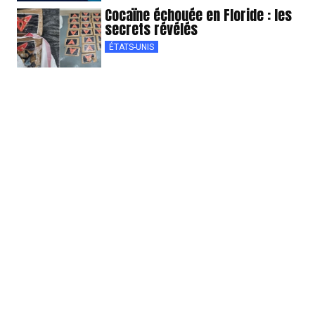
Cocaïne échouée en Floride : les
secrets révélés
ÉTATS-UNIS