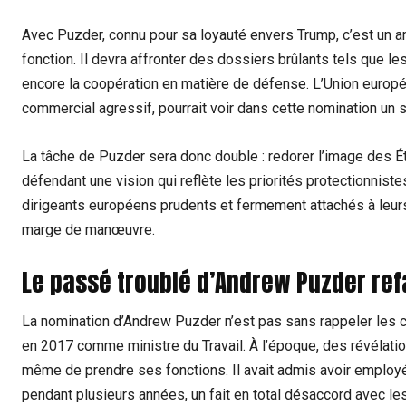
Avec Puzder, connu pour sa loyauté envers Trump, c’est un am
fonction. Il devra affronter des dossiers brûlants tels que l
encore la coopération en matière de défense. L’Union euro
commercial agressif, pourrait voir dans cette nomination un s
La tâche de Puzder sera donc double : redorer l’image des É
défendant une vision qui reflète les priorités protectionnis
dirigeants européens prudents et fermement attachés à leurs p
marge de manœuvre.
Le passé troublé d’Andrew Puzder ref
La nomination d’Andrew Puzder n’est pas sans rappeler les 
en 2017 comme ministre du Travail. À l’époque, des révélati
même de prendre ses fonctions. Il avait admis avoir employé
pendant plusieurs années, un fait en total désaccord avec le