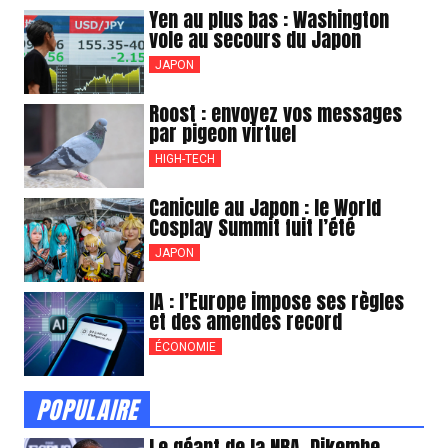
Yen au plus bas : Washington
vole au secours du Japon
JAPON
Roost : envoyez vos messages
par pigeon virtuel
HIGH-TECH
Canicule au Japon : le World
Cosplay Summit fuit l’été
JAPON
IA : l’Europe impose ses règles
et des amendes record
ÉCONOMIE
POPULAIRE
Le géant de la NBA, Dikembe