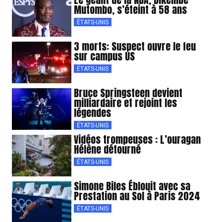
Mutombo, s’éteint à 58 ans
ÉTATS-UNIS
3 morts: Suspect ouvre le feu
sur campus US
ÉTATS-UNIS
Bruce Springsteen devient
milliardaire et rejoint les
légendes
ÉTATS-UNIS
Vidéos trompeuses : L’ouragan
Hélène détourné
ÉTATS-UNIS
Simone Biles Éblouit avec sa
Prestation au Sol à Paris 2024
ÉTATS-UNIS