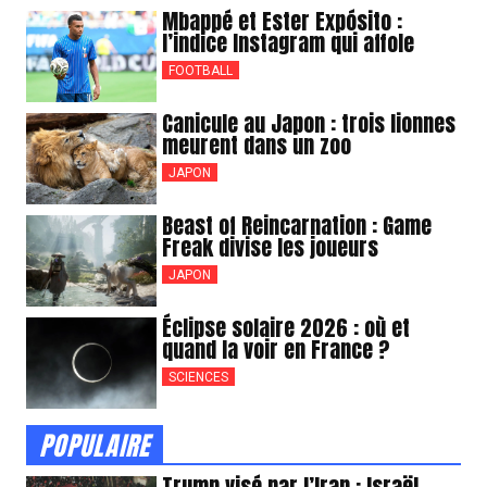
Mbappé et Ester Expósito :
l’indice Instagram qui affole
FOOTBALL
Canicule au Japon : trois lionnes
meurent dans un zoo
JAPON
Beast of Reincarnation : Game
Freak divise les joueurs
JAPON
Éclipse solaire 2026 : où et
quand la voir en France ?
SCIENCES
POPULAIRE
Trump visé par l’Iran : Israël