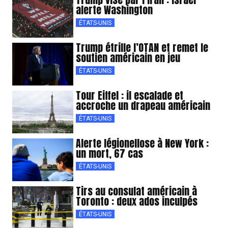
alerte Washington
ÉTATS-UNIS
Trump étrille l’OTAN et remet le
soutien américain en jeu
ÉTATS-UNIS
Tour Eiffel : il escalade et
accroche un drapeau américain
ÉTATS-UNIS
Alerte légionellose à New York :
un mort, 67 cas
ÉTATS-UNIS
Tirs au consulat américain à
Toronto : deux ados inculpés
ÉTATS-UNIS