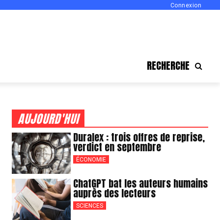
Connexion
RECHERCHE
AUJOURD'HUI
Duralex : trois offres de reprise,
verdict en septembre
ÉCONOMIE
ChatGPT bat les auteurs humains
auprès des lecteurs
SCIENCES