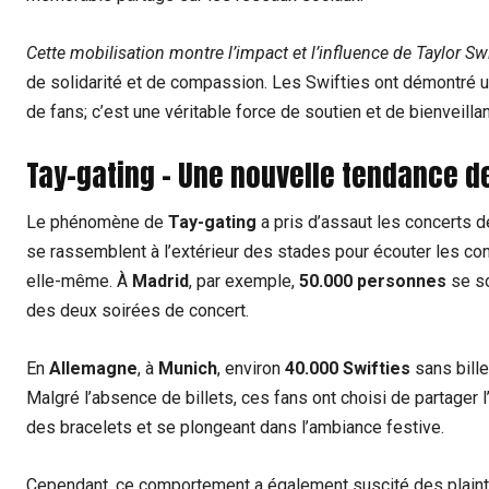
Cette mobilisation montre l’impact et l’influence de Taylor Swi
de solidarité et de compassion. Les Swifties ont démontré 
de fans; c’est une véritable force de soutien et de bienveilla
Tay-gating – Une nouvelle tendance de
Le phénomène de
Tay-gating
a pris d’assaut les concerts 
se rassemblent à l’extérieur des stades pour écouter les con
elle-même. À
Madrid
, par exemple,
50.000 personnes
se so
des deux soirées de concert.
En
Allemagne
, à
Munich
, environ
40.000 Swifties
sans bille
Malgré l’absence de billets, ces fans ont choisi de partager
des bracelets et se plongeant dans l’ambiance festive.
Cependant, ce comportement a également suscité des plaint