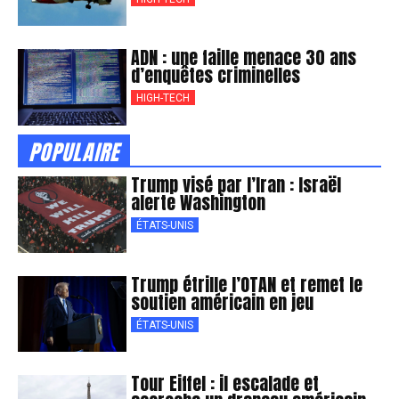
ADN : une faille menace 30 ans
d’enquêtes criminelles
HIGH-TECH
POPULAIRE
Trump visé par l’Iran : Israël
alerte Washington
ÉTATS-UNIS
Trump étrille l’OTAN et remet le
soutien américain en jeu
ÉTATS-UNIS
Tour Eiffel : il escalade et