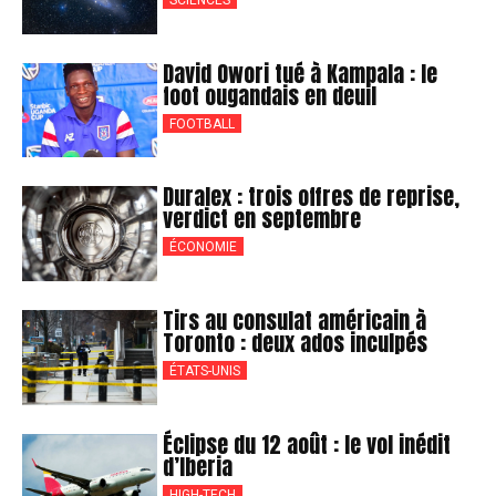
SCIENCES
David Owori tué à Kampala : le
foot ougandais en deuil
FOOTBALL
Duralex : trois offres de reprise,
verdict en septembre
ÉCONOMIE
Tirs au consulat américain à
Toronto : deux ados inculpés
ÉTATS-UNIS
Éclipse du 12 août : le vol inédit
d’Iberia
HIGH-TECH