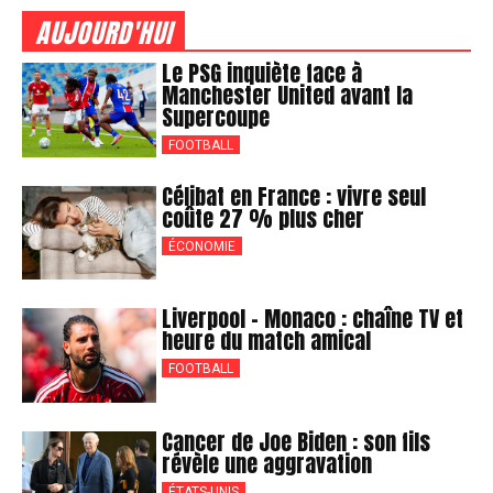
AUJOURD'HUI
Le PSG inquiète face à
Manchester United avant la
Supercoupe
FOOTBALL
Célibat en France : vivre seul
coûte 27 % plus cher
ÉCONOMIE
Liverpool – Monaco : chaîne TV et
heure du match amical
FOOTBALL
Cancer de Joe Biden : son fils
révèle une aggravation
ÉTATS-UNIS