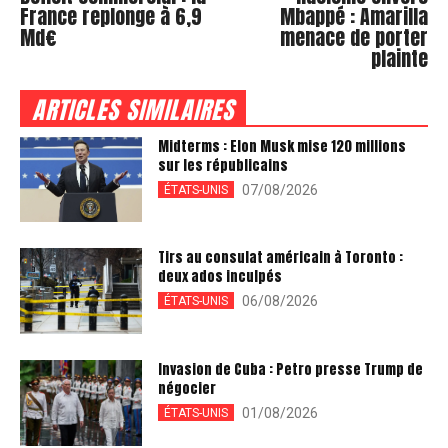
France replonge à 6,9
Mbappé : Amarilla
Md€
menace de porter
plainte
ARTICLES SIMILAIRES
Midterms : Elon Musk mise 120 millions
sur les républicains
07/08/2026
ÉTATS-UNIS
Tirs au consulat américain à Toronto :
deux ados inculpés
06/08/2026
ÉTATS-UNIS
Invasion de Cuba : Petro presse Trump de
négocier
01/08/2026
ÉTATS-UNIS