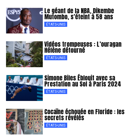
Le géant de la NBA, Dikembe
Mutombo, s’éteint à 58 ans
ÉTATS-UNIS
Vidéos trompeuses : L’ouragan
Hélène détourné
ÉTATS-UNIS
Simone Biles Éblouit avec sa
Prestation au Sol à Paris 2024
ÉTATS-UNIS
Cocaïne échouée en Floride : les
secrets révélés
ÉTATS-UNIS