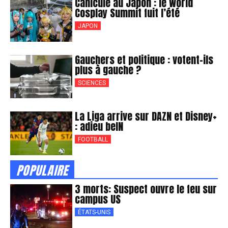
Canicule au Japon : le World
Cosplay Summit fuit l’été
JAPON
Gauchers et politique : votent-ils
plus à gauche ?
SCIENCES
La Liga arrive sur DAZN et Disney+
: adieu beIN
FOOTBALL
POPULAIRE
3 morts: Suspect ouvre le feu sur
campus US
ÉTATS-UNIS