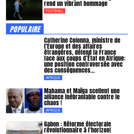
rend un vibrant hommage
FOOTBALL
POPULAIRE
Catherine Colonna, ministre de
l’Europe et des affaires
étrangères, défend la France
face aux coups d’État en Afrique:
une position controversée avec
des conséquences...
AFRIQUE
Mahama et Maïga scellent une
alliance inébranlable contre le
chaos !
AFRIQUE
Gabon : Réforme électorale
révolutionnaire à l’horizon!