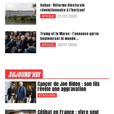
Gabon : Réforme électorale
révolutionnaire à l’horizon!
21/01/2025
AFRIQUE
Trump et le Maroc : l’annonce qui va
bouleverser le monde...
20/01/2025
AFRIQUE
AUJOURD'HUI
Cancer de Joe Biden : son fils
révèle une aggravation
ÉTATS-UNIS
Célibat en France : vivre seul