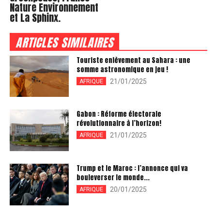
Nature Environnement
et La Sphinx.
ARTICLES SIMILAIRES
Touriste enlèvement au Sahara : une
somme astronomique en jeu !
21/01/2025
AFRIQUE
Gabon : Réforme électorale
révolutionnaire à l’horizon!
21/01/2025
AFRIQUE
Trump et le Maroc : l’annonce qui va
bouleverser le monde...
20/01/2025
AFRIQUE