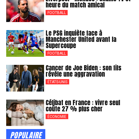
heure du match amical
FOOTBALL
Le PSG inquiète face à
Manchester United avant la
Supercoupe
FOOTBALL
Cancer de Joe Biden : son fils
révèle une aggravation
ÉTATS-UNIS
Célibat en France : vivre seul
coûte 27 % plus cher
ÉCONOMIE
POPULAIRE