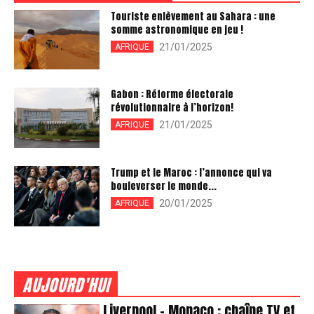
Touriste enlèvement au Sahara : une
somme astronomique en jeu !
21/01/2025
AFRIQUE
Gabon : Réforme électorale
révolutionnaire à l’horizon!
21/01/2025
AFRIQUE
Trump et le Maroc : l’annonce qui va
bouleverser le monde...
20/01/2025
AFRIQUE
AUJOURD'HUI
Liverpool – Monaco : chaîne TV et