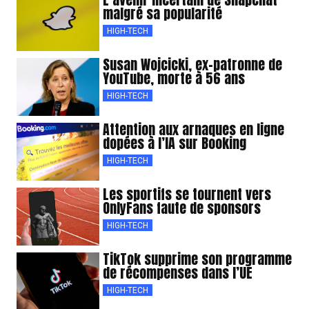
malgré sa popularité
HIGH-TECH
Susan Wojcicki, ex-patronne de
YouTube, morte à 56 ans
HIGH-TECH
Attention aux arnaques en ligne
dopées à l’IA sur Booking
HIGH-TECH
Les sportifs se tournent vers
OnlyFans faute de sponsors
HIGH-TECH
TikTok supprime son programme
de récompenses dans l’UE
HIGH-TECH