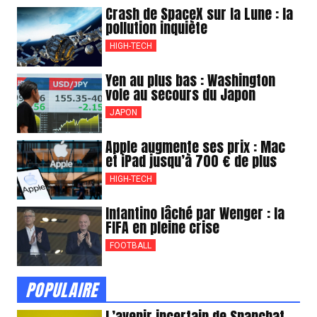
Crash de SpaceX sur la Lune : la
pollution inquiète
HIGH-TECH
Yen au plus bas : Washington
vole au secours du Japon
JAPON
Apple augmente ses prix : Mac
et iPad jusqu’à 700 € de plus
HIGH-TECH
Infantino lâché par Wenger : la
FIFA en pleine crise
FOOTBALL
POPULAIRE
L’avenir incertain de Snapchat