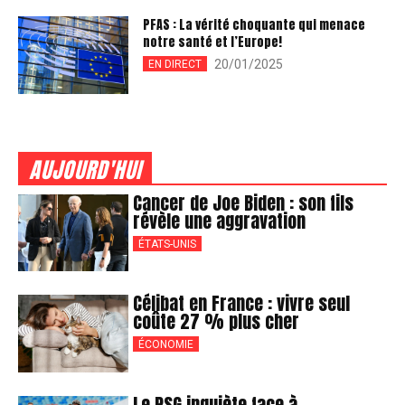
PFAS : La vérité choquante qui menace
notre santé et l’Europe!
20/01/2025
EN DIRECT
AUJOURD'HUI
Cancer de Joe Biden : son fils
révèle une aggravation
ÉTATS-UNIS
Célibat en France : vivre seul
coûte 27 % plus cher
ÉCONOMIE
Le PSG inquiète face à