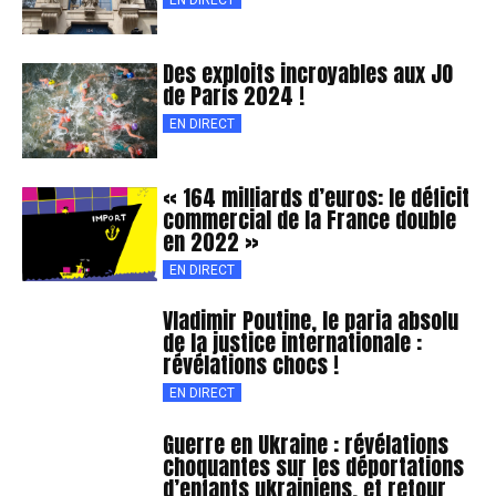
EN DIRECT
Des exploits incroyables aux JO
de Paris 2024 !
EN DIRECT
« 164 milliards d’euros: le déficit
commercial de la France double
en 2022 »
EN DIRECT
Vladimir Poutine, le paria absolu
de la justice internationale :
révélations chocs !
EN DIRECT
Guerre en Ukraine : révélations
choquantes sur les déportations
d’enfants ukrainiens, et retour