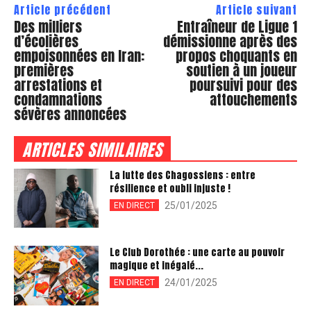
Article précédent
Article suivant
Des milliers
Entraîneur de Ligue 1
d’écolières
démissionne après des
empoisonnées en Iran:
propos choquants en
premières
soutien à un joueur
arrestations et
poursuivi pour des
condamnations
attouchements
sévères annoncées
ARTICLES SIMILAIRES
La lutte des Chagossiens : entre
résilience et oubli injuste !
25/01/2025
EN DIRECT
Le Club Dorothée : une carte au pouvoir
magique et inégalé...
24/01/2025
EN DIRECT