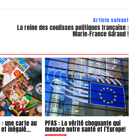
Article suivant
La reine des coulisses politiques française :
Marie-France Garaud !
 : une carte au
PFAS : La vérité choquante qui
et inégalé...
menace notre santé et l’Europe!