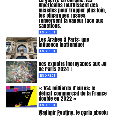
Américains fournissent des
missiles pour frapper plus loin,
les oligarques russes
renversent la vapeur face aux
sanctions.
EN DIRECT
Les Arabes à Paris: une
influence inattendue!
EN DIRECT
Des exploits incroyables aux JO
de Paris 2024 !
EN DIRECT
« 164 milliards d’euros: le
déficit commercial de la France
double en 2022 »
EN DIRECT
Vladimir Poutine, le paria absolu