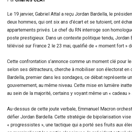
Le 19 janvier, Gabriel Attal a reçu Jordan Bardella, le prési
deux hommes, qui ont six ans d’écart et se tutoient, ont écha
appartements privés. Le chef du RN interroge son homologue, 
poste prestigieux. Dans un contexte politique tendu, Jordan B
télévisé sur France 2 le 23 mai, qualifié de « moment fort » 
Cette confrontation s’annonce comme un moment clé pour le
selon ses détracteurs, cherche à mobiliser son électorat en 
Bardella, premier dans les sondages, ce débat représente u
gouvernement, au même niveau. Cette mise en lumière inatte
au sein de la majorité, certains y voyant même un « cadeau » 
Au-dessus de cette joute verbale, Emmanuel Macron orchestr
défier Jordan Bardella. Cette stratégie de bipolarisation vise 
« progressistes », une tactique qui a porté ses fruits aux él