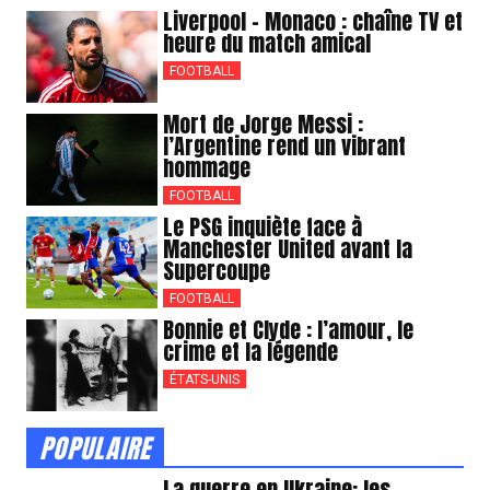
Liverpool – Monaco : chaîne TV et
heure du match amical
FOOTBALL
Mort de Jorge Messi :
l’Argentine rend un vibrant
hommage
FOOTBALL
Le PSG inquiète face à
Manchester United avant la
Supercoupe
FOOTBALL
Bonnie et Clyde : l’amour, le
crime et la légende
ÉTATS-UNIS
POPULAIRE
La guerre en Ukraine: les