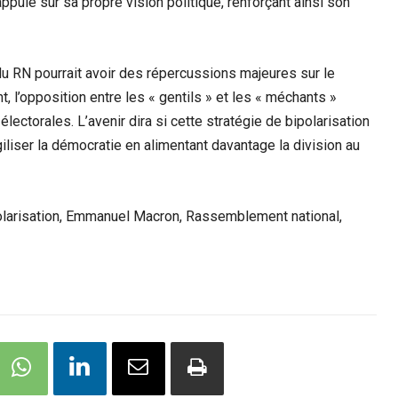
appuie sur sa propre vision politique, renforçant ainsi son
r du RN pourrait avoir des répercussions majeures sur le
t, l’opposition entre les « gentils » et les « méchants »
ectorales. L’avenir dira si cette stratégie de bipolarisation
liser la démocratie en alimentant davantage la division au
ipolarisation, Emmanuel Macron, Rassemblement national,