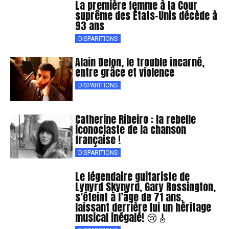
La première femme à la Cour
suprême des États-Unis décède à
93 ans
DISPARITIONS
Alain Delon, le trouble incarné,
entre grâce et violence
DISPARITIONS
Catherine Ribeiro : la rebelle
iconoclaste de la chanson
française !
DISPARITIONS
Le légendaire guitariste de
Lynyrd Skynyrd, Gary Rossington,
s’éteint à l’âge de 71 ans,
laissant derrière lui un héritage
musical inégalé! 😢🎸