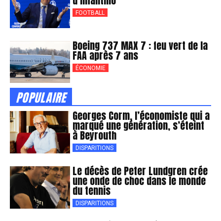
d’Infantino
FOOTBALL
Boeing 737 MAX 7 : feu vert de la
FAA après 7 ans
ÉCONOMIE
POPULAIRE
Georges Corm, l’économiste qui a
marqué une génération, s’éteint
à Beyrouth
DISPARITIONS
Le décès de Peter Lundgren crée
une onde de choc dans le monde
du tennis
DISPARITIONS