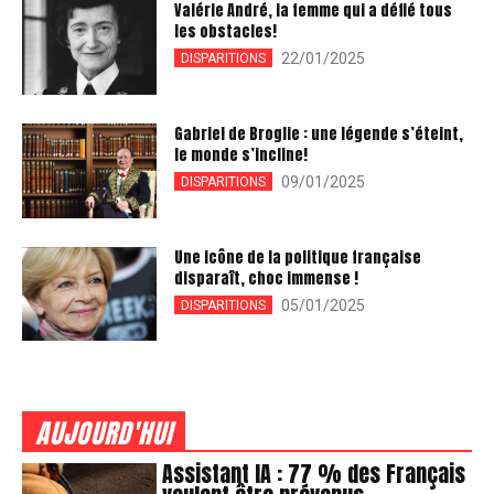
Valérie André, la femme qui a défié tous
les obstacles!
22/01/2025
DISPARITIONS
Gabriel de Broglie : une légende s’éteint,
le monde s’incline!
09/01/2025
DISPARITIONS
Une icône de la politique française
disparaît, choc immense !
05/01/2025
DISPARITIONS
AUJOURD'HUI
Assistant IA : 77 % des Français