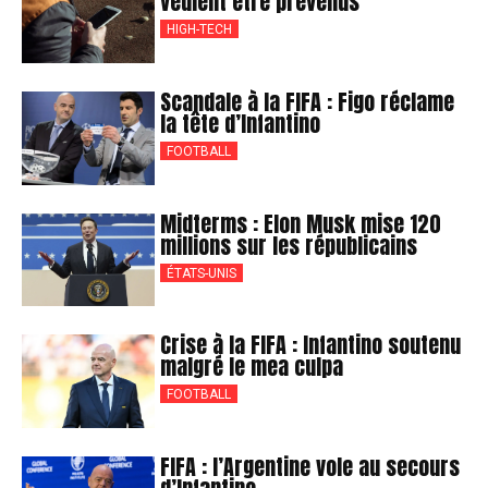
veulent être prévenus
HIGH-TECH
Scandale à la FIFA : Figo réclame
la tête d’Infantino
FOOTBALL
Midterms : Elon Musk mise 120
millions sur les républicains
ÉTATS-UNIS
Crise à la FIFA : Infantino soutenu
malgré le mea culpa
FOOTBALL
FIFA : l’Argentine vole au secours