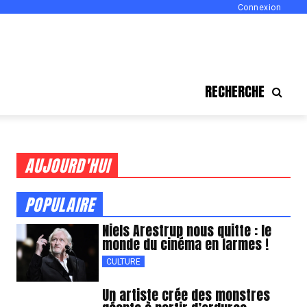
Connexion
RECHERCHE
AUJOURD'HUI
POPULAIRE
Niels Arestrup nous quitte : le
monde du cinéma en larmes !
CULTURE
Un artiste crée des monstres