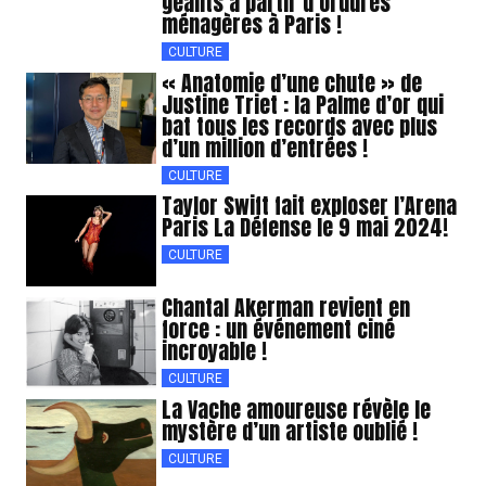
géants à partir d’ordures
ménagères à Paris !
CULTURE
« Anatomie d’une chute » de
Justine Triet : la Palme d’or qui
bat tous les records avec plus
d’un million d’entrées !
CULTURE
Taylor Swift fait exploser l’Arena
Paris La Défense le 9 mai 2024!
CULTURE
Chantal Akerman revient en
force : un événement ciné
incroyable !
CULTURE
La Vache amoureuse révèle le
mystère d’un artiste oublié !
CULTURE