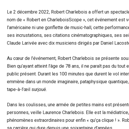
Le 2 décembre 2022, Robert Charlebois a offert un spectacle 
nom de « Robert en CharleboisScope », cet événement est v
l’américaine ni une gonflette de music-hall, cette performanc
ses incrustations, ses citations cinématographiques, ses se
Claude Larivée avec dix musiciens dirigés par Daniel Lacost
Au cœur de l’événement, Robert Charlebois se présente sous 
Bien qu’ayant atteint l’âge de 78 ans, il ne paraît pas du tout 
public présent. Durant les 100 minutes que durent le vol int
emmène dans un monde imaginaire, pataphysique quantique, m
tape-à-l’œil surjoué.
Dans les coulisses, une armée de petites mains est présente
personnes, veille Laurence Charlebois. Elle est la médiatrice, 
phénomènes extraordinaires pour enfin « qu’ça clique ! ». Robe
sa carrière qui dure depuis une soixantaine d’années.