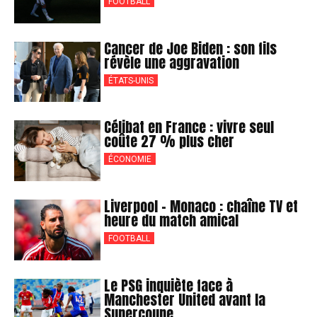
FOOTBALL
Cancer de Joe Biden : son fils
révèle une aggravation
ÉTATS-UNIS
Célibat en France : vivre seul
coûte 27 % plus cher
ÉCONOMIE
Liverpool – Monaco : chaîne TV et
heure du match amical
FOOTBALL
Le PSG inquiète face à
Manchester United avant la
Supercoupe