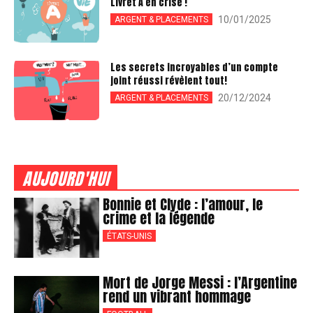
Livret A en crise !
10/01/2025
ARGENT & PLACEMENTS
Les secrets incroyables d’un compte
joint réussi révèlent tout!
20/12/2024
ARGENT & PLACEMENTS
AUJOURD'HUI
Bonnie et Clyde : l’amour, le
crime et la légende
ÉTATS-UNIS
Mort de Jorge Messi : l’Argentine
rend un vibrant hommage