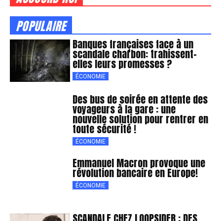
POPULAIRE
Banques françaises face à un
scandale charbon: trahissent-
elles leurs promesses ?
ÉCONOMIE
Des bus de soirée en attente des
voyageurs à la gare : une
nouvelle solution pour rentrer en
toute sécurité !
ÉCONOMIE
Emmanuel Macron provoque une
révolution bancaire en Europe!
ÉCONOMIE
SCANDALE CHEZ LOOPSIDER : DES