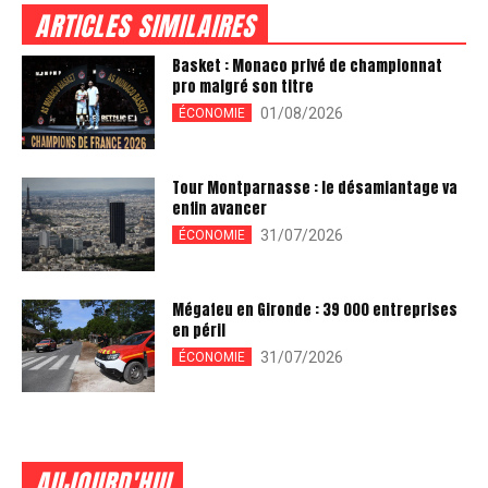
ARTICLES SIMILAIRES
Basket : Monaco privé de championnat
pro malgré son titre
01/08/2026
ÉCONOMIE
Tour Montparnasse : le désamiantage va
enfin avancer
31/07/2026
ÉCONOMIE
Mégafeu en Gironde : 39 000 entreprises
en péril
31/07/2026
ÉCONOMIE
AUJOURD'HUI