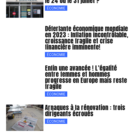
le 24 ou le 31 juillet ?
ÉCONOMIE
Déferlante économique mondiale
en 2023 : Inflation incontrôlable,
croissance fragile et crise
financière imminente!
ÉCONOMIE
Enfin une avancée ! L’égalité
entre femmes et hommes
progresse en Europe mais reste
fragile
ÉCONOMIE
Arnaques à la rénovation : trois
dirigeants écroués
ÉCONOMIE