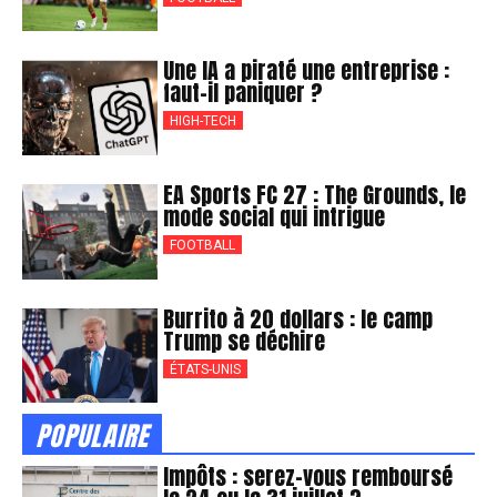
Une IA a piraté une entreprise :
faut-il paniquer ?
HIGH-TECH
EA Sports FC 27 : The Grounds, le
mode social qui intrigue
FOOTBALL
Burrito à 20 dollars : le camp
Trump se déchire
ÉTATS-UNIS
POPULAIRE
Impôts : serez-vous remboursé