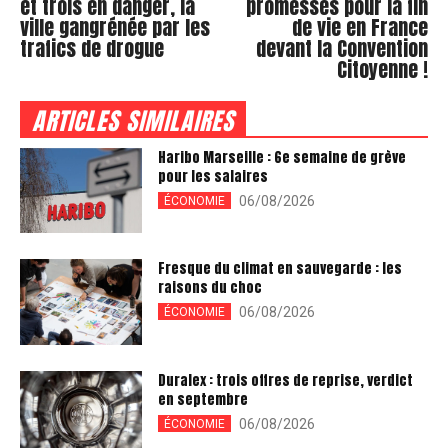
et trois en danger, la
promesses pour la fin
ville gangrénée par les
de vie en France
trafics de drogue
devant la Convention
Citoyenne !
ARTICLES SIMILAIRES
Haribo Marseille : 6e semaine de grève
pour les salaires
06/08/2026
ÉCONOMIE
Fresque du climat en sauvegarde : les
raisons du choc
06/08/2026
ÉCONOMIE
Duralex : trois offres de reprise, verdict
en septembre
06/08/2026
ÉCONOMIE