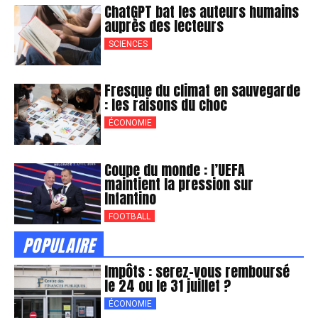
ChatGPT bat les auteurs humains
auprès des lecteurs
SCIENCES
Fresque du climat en sauvegarde
: les raisons du choc
ÉCONOMIE
Coupe du monde : l’UEFA
maintient la pression sur
Infantino
FOOTBALL
POPULAIRE
Impôts : serez-vous remboursé
le 24 ou le 31 juillet ?
ÉCONOMIE