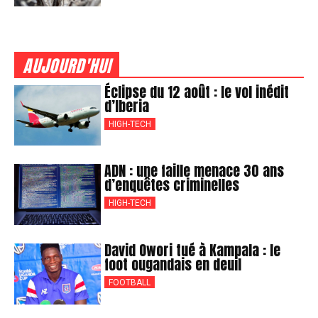
AUJOURD'HUI
Éclipse du 12 août : le vol inédit
d’Iberia
HIGH-TECH
ADN : une faille menace 30 ans
d’enquêtes criminelles
HIGH-TECH
David Owori tué à Kampala : le
foot ougandais en deuil
FOOTBALL