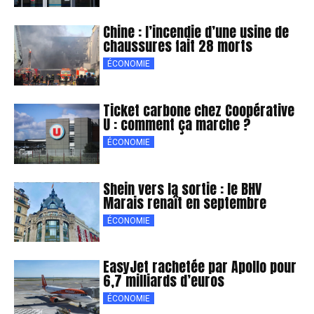
Chine : l’incendie d’une usine de
chaussures fait 28 morts
ÉCONOMIE
Ticket carbone chez Coopérative
U : comment ça marche ?
ÉCONOMIE
Shein vers la sortie : le BHV
Marais renaît en septembre
ÉCONOMIE
EasyJet rachetée par Apollo pour
6,7 milliards d’euros
ÉCONOMIE