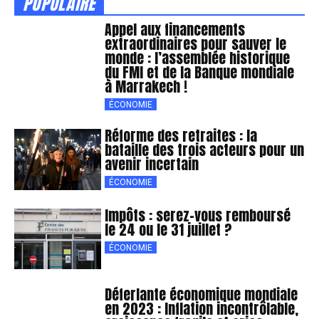
POPULAIRE
Appel aux financements
extraordinaires pour sauver le
monde : l’assemblée historique
du FMI et de la Banque mondiale
à Marrakech !
ÉCONOMIE
Réforme des retraites : la
bataille des trois acteurs pour un
avenir incertain
ÉCONOMIE
Impôts : serez-vous remboursé
le 24 ou le 31 juillet ?
ÉCONOMIE
Déferlante économique mondiale
en 2023 : Inflation incontrôlable,