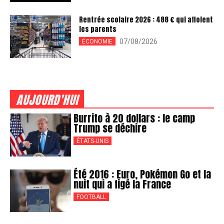
Rentrée scolaire 2026 : 488 € qui affolent
les parents
07/08/2026
ÉCONOMIE
AUJOURD'HUI
Burrito à 20 dollars : le camp
Trump se déchire
ÉTATS-UNIS
Été 2016 : Euro, Pokémon Go et la
nuit qui a figé la France
FOOTBALL