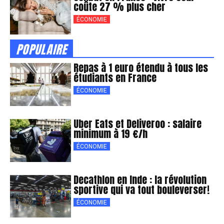
coûte 27 % plus cher
ÉCONOMIE
POPULAIRE
Repas à 1 euro étendu à tous les
étudiants en France
ÉCONOMIE
Uber Eats et Deliveroo : salaire
minimum à 19 €/h
ÉCONOMIE
Decathlon en Inde : la révolution
sportive qui va tout bouleverser!
ÉCONOMIE