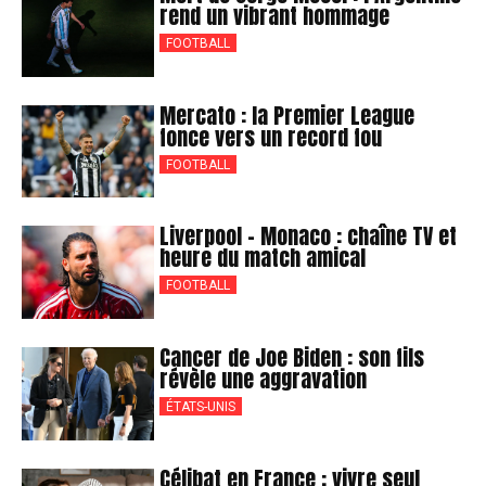
rend un vibrant hommage
FOOTBALL
Mercato : la Premier League
fonce vers un record fou
FOOTBALL
Liverpool – Monaco : chaîne TV et
heure du match amical
FOOTBALL
Cancer de Joe Biden : son fils
révèle une aggravation
ÉTATS-UNIS
Célibat en France : vivre seul