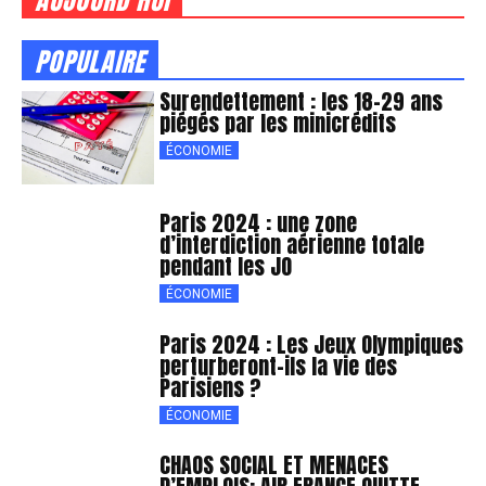
AUJOURD'HUI
POPULAIRE
Surendettement : les 18-29 ans
piégés par les minicrédits
ÉCONOMIE
Paris 2024 : une zone
d’interdiction aérienne totale
pendant les JO
ÉCONOMIE
Paris 2024 : Les Jeux Olympiques
perturberont-ils la vie des
Parisiens ?
ÉCONOMIE
CHAOS SOCIAL ET MENACES