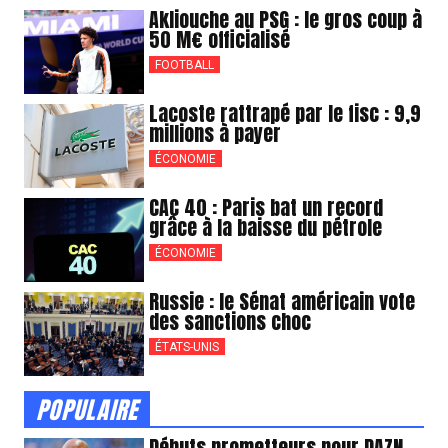
Akliouche au PSG : le gros coup à
50 M€ officialisé
FOOTBALL
Lacoste rattrapé par le fisc : 9,9
millions à payer
ÉCONOMIE
CAC 40 : Paris bat un record
grâce à la baisse du pétrole
ÉCONOMIE
Russie : le Sénat américain vote
des sanctions choc
ÉTATS-UNIS
POPULAIRE
Débuts prometteurs pour DAZN