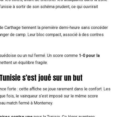
 Tunisie à sortir de son schéma prudent, ce qui ouvrirait
s de Carthage tiennent la première demi-heure sans concéder
hanger de camp. Leur bloc compact, associé à des contres
re suédoise ou un nul fermé. Un score comme
1-0 pour la
ttent un équilibre fragile.
unisie s’est joué sur un but
ce forte : cette affiche se joue rarement dans le confort. Les
aque fois, le vainqueur s’est imposé sur le même score
ouveau match fermé à Monterrey.
toires contre une
pour la Tunisie. Ce léger avantage