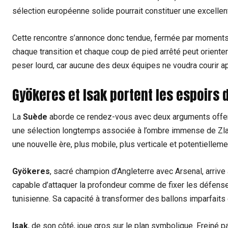
sélection européenne solide pourrait constituer une excellen
Cette rencontre s’annonce donc tendue, fermée par moments, 
chaque transition et chaque coup de pied arrêté peut orienter
peser lourd, car aucune des deux équipes ne voudra courir a
Gyökeres et Isak portent les espoirs
La
Suède
aborde ce rendez-vous avec deux arguments offen
une sélection longtemps associée à l’ombre immense de Zlat
une nouvelle ère, plus mobile, plus verticale et potentiellem
Gyökeres
, sacré champion d’Angleterre avec Arsenal, arrive
capable d’attaquer la profondeur comme de fixer les défense
tunisienne. Sa capacité à transformer des ballons imparfaits
Isak
, de son côté, joue gros sur le plan symbolique. Freiné 