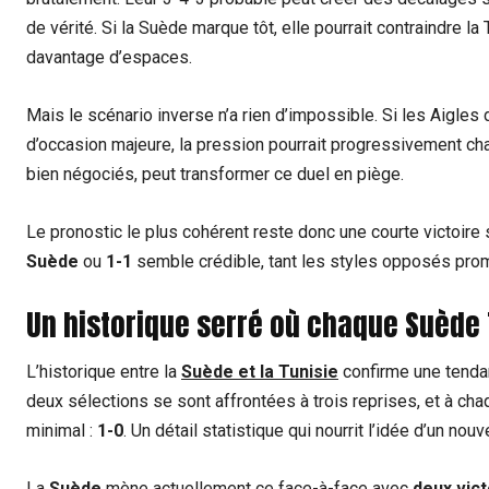
de vérité. Si la Suède marque tôt, elle pourrait contraindre la
davantage d’espaces.
Mais le scénario inverse n’a rien d’impossible. Si les Aigle
d’occasion majeure, la pression pourrait progressivement c
bien négociés, peut transformer ce duel en piège.
Le pronostic le plus cohérent reste donc une courte victoi
Suède
ou
1-1
semble crédible, tant les styles opposés prome
Un historique serré où chaque Suède T
L’historique entre la
Suède et la Tunisie
confirme une tendan
deux sélections se sont affrontées à trois reprises, et à ch
minimal :
1-0
. Un détail statistique qui nourrit l’idée d’un n
La
Suède
mène actuellement ce face-à-face avec
deux vic