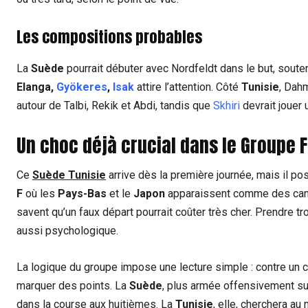
Les compositions probables
La
Suède
pourrait débuter avec Nordfeldt dans le but, soutenu
Elanga,
Gyökeres
,
Isak
attire l’attention. Côté
Tunisie
, Dah
autour de Talbi, Rekik et Abdi, tandis que
Skhiri
devrait jouer u
Un choc déjà crucial dans le Groupe F 
Ce
Suède Tunisie
arrive dès la première journée, mais il p
F
où les
Pays-Bas
et le
Japon
apparaissent comme des candid
savent qu’un faux départ pourrait coûter très cher. Prendre tr
aussi psychologique.
La logique du groupe impose une lecture simple : contre un con
marquer des points. La
Suède
, plus armée offensivement sur
dans la course aux huitièmes. La
Tunisie
, elle, cherchera a