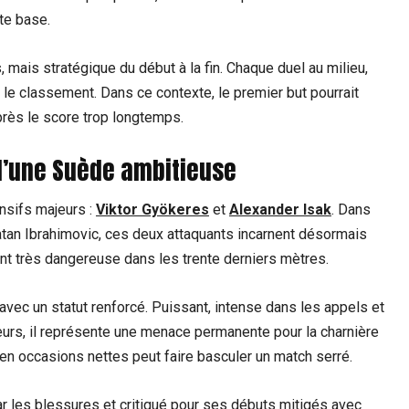
te base.
mais stratégique du début à la fin. Chaque duel au milieu,
 le classement. Dans ce contexte, le premier but pourrait
près le score trop longtemps.
 d’une Suède ambitieuse
sifs majeurs :
Viktor Gyökeres
et
Alexander Isak
. Dans
an Ibrahimovic, ces deux attaquants incarnent désormais
ent très dangereuse dans les trente derniers mètres.
 avec un statut renforcé. Puissant, intense dans les appels et
urs, il représente une menace permanente pour la charnière
 en occasions nettes peut faire basculer un match serré.
par les blessures et critiqué pour ses débuts mitigés avec