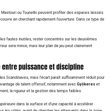
i, Mastouri ou Tounetki peuvent profiter des espaces laissés
écouvre en cherchant rapidement l’ouverture. Dans ce type de
r les fautes inutiles, rester concentrés sur les deuxièmes
reur sera mince, mais leur plan de jeu peut clairement
 entre puissance et discipline
s Scandinaves, mais l’écart paraît suffisamment réduit pour
avantage de talent offensif, notamment avec
Gyökeres
et
ment, la rigueur et la gestion des temps faibles.
upérieure dans la surface et d’une capacité à accélérer
ur les côtés, avant de chercher les attaquants dans la zone