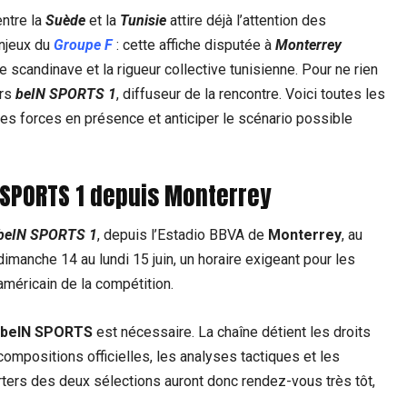
entre la
Suède
et la
Tunisie
attire déjà l’attention des
enjeux du
Groupe F
: cette affiche disputée à
Monterrey
scandinave et la rigueur collective tunisienne. Pour ne rien
ers
beIN SPORTS 1
, diffuseur de la rencontre. Voici toutes les
es forces en présence et anticiper le scénario possible
N SPORTS 1 depuis Monterrey
beIN SPORTS 1
, depuis l’Estadio BBVA de
Monterrey
, au
dimanche 14 au lundi 15 juin, un horaire exigeant pour les
-américain de la compétition.
 beIN SPORTS
est nécessaire. La chaîne détient les droits
compositions officielles, les analyses tactiques et les
orters des deux sélections auront donc rendez-vous très tôt,