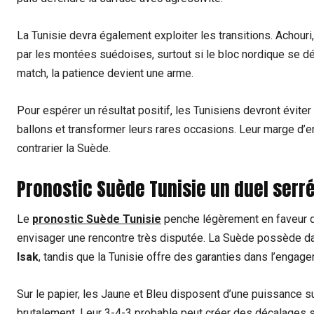
La Tunisie devra également exploiter les transitions. Achour
par les montées suédoises, surtout si le bloc nordique se d
match, la patience devient une arme.
Pour espérer un résultat positif, les Tunisiens devront évite
ballons et transformer leurs rares occasions. Leur marge d’er
contrarier la Suède.
Pronostic Suède Tunisie un duel serré
Le
pronostic Suède Tunisie
penche légèrement en faveur de
envisager une rencontre très disputée. La Suède possède d
Isak
, tandis que la Tunisie offre des garanties dans l’engage
Sur le papier, les Jaune et Bleu disposent d’une puissance s
brutalement. Leur 3-4-3 probable peut créer des décalages s