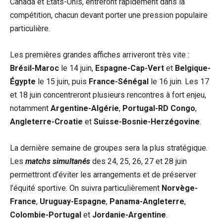
Canada et États-Unis, entreront rapidement dans la
compétition, chacun devant porter une pression populaire
particulière.
Les premières grandes affiches arriveront très vite :
Brésil-Maroc
le 14 juin,
Espagne-Cap-Vert
et
Belgique-
Égypte
le 15 juin, puis
France-Sénégal
le 16 juin. Les 17
et 18 juin concentreront plusieurs rencontres à fort enjeu,
notamment
Argentine-Algérie
,
Portugal-RD Congo
,
Angleterre-Croatie
et
Suisse-Bosnie-Herzégovine
.
La dernière semaine de groupes sera la plus stratégique.
Les
matchs simultanés
des 24, 25, 26, 27 et 28 juin
permettront d’éviter les arrangements et de préserver
l’équité sportive. On suivra particulièrement
Norvège-
France
,
Uruguay-Espagne
,
Panama-Angleterre
,
Colombie-Portugal
et
Jordanie-Argentine
.