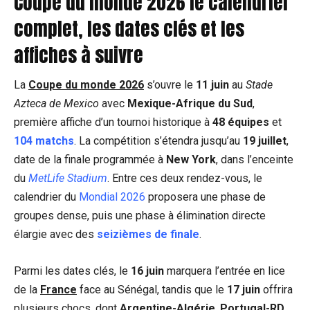
Coupe du monde 2026 le calendrier
complet, les dates clés et les
affiches à suivre
La
Coupe du monde 2026
s’ouvre le
11 juin
au
Stade
Azteca de Mexico
avec
Mexique-Afrique du Sud
,
première affiche d’un tournoi historique à
48 équipes
et
104 matchs
. La compétition s’étendra jusqu’au
19 juillet
,
date de la finale programmée à
New York
, dans l’enceinte
du
MetLife Stadium
. Entre ces deux rendez-vous, le
calendrier du
Mondial 2026
proposera une phase de
groupes dense, puis une phase à élimination directe
élargie avec des
seizièmes de finale
.
Parmi les dates clés, le
16 juin
marquera l’entrée en lice
de la
France
face au Sénégal, tandis que le
17 juin
offrira
plusieurs chocs, dont
Argentine-Algérie
,
Portugal-RD