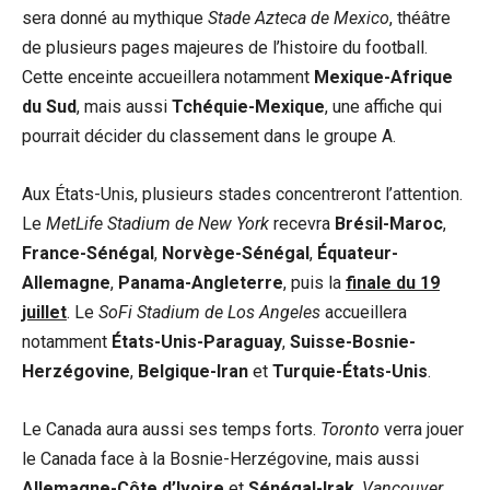
sera donné au mythique
Stade Azteca de Mexico
, théâtre
de plusieurs pages majeures de l’histoire du football.
Cette enceinte accueillera notamment
Mexique-Afrique
du Sud
, mais aussi
Tchéquie-Mexique
, une affiche qui
pourrait décider du classement dans le groupe A.
Aux États-Unis, plusieurs stades concentreront l’attention.
Le
MetLife Stadium de New York
recevra
Brésil-Maroc
,
France-Sénégal
,
Norvège-Sénégal
,
Équateur-
Allemagne
,
Panama-Angleterre
, puis la
finale du 19
juillet
. Le
SoFi Stadium de Los Angeles
accueillera
notamment
États-Unis-Paraguay
,
Suisse-Bosnie-
Herzégovine
,
Belgique-Iran
et
Turquie-États-Unis
.
Le Canada aura aussi ses temps forts.
Toronto
verra jouer
le Canada face à la Bosnie-Herzégovine, mais aussi
Allemagne-Côte d’Ivoire
et
Sénégal-Irak
.
Vancouver