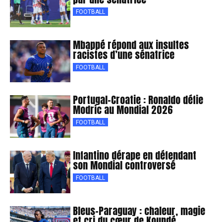
FOOTBALL
Mbappé répond aux insultes
racistes d’une sénatrice
FOOTBALL
Portugal-Croatie : Ronaldo défie
Modric au Mondial 2026
FOOTBALL
Infantino dérape en défendant
son Mondial controversé
FOOTBALL
Bleus-Paraguay : chaleur, magie
et cri du cœur de Koundé