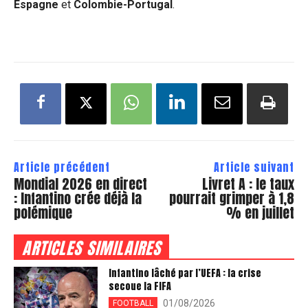
Espagne
et
Colombie-Portugal
.
Article précédent
Article suivant
Mondial 2026 en direct
Livret A : le taux
: Infantino crée déjà la
pourrait grimper à 1,8
polémique
% en juillet
ARTICLES SIMILAIRES
Infantino lâché par l’UEFA : la crise
secoue la FIFA
01/08/2026
FOOTBALL