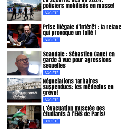
policiers mobilisés en masse!
SOCIÉTÉ
Prise illégale d’intérêt : la relaxe
qui provoque un tollé !
SOCIÉTÉ
Scandale : Sébastien Cauet en
garde à vue pour agressions
sexuelles
SOCIÉTÉ
Négociations tarifaires
suspendues: les médecins en
grève!
SOCIÉTÉ
L’évacuation musclée des
étudiants à l’ENS de Paris!
SOCIÉTÉ