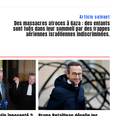
Article suivant
Des massacres atroces à Gaza : des enfants
sont tués dans leur sommeil par des frappes
aériennes israéliennes indiscriminées.
fin innocenté ?
Bruno Retailleau dévoile les