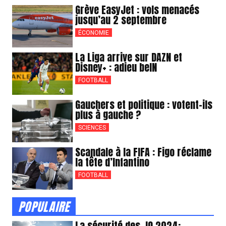
Grève EasyJet : vols menacés
jusqu’au 2 septembre
ÉCONOMIE
La Liga arrive sur DAZN et
Disney+ : adieu beIN
FOOTBALL
Gauchers et politique : votent-ils
plus à gauche ?
SCIENCES
Scandale à la FIFA : Figo réclame
la tête d’Infantino
FOOTBALL
POPULAIRE
La sécurité des JO 2024: