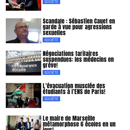
SOCIÉTÉ
Scandale : Sébastien Cauet en
garde à vue pour agressions
sexuelles
SOCIÉTÉ
Négociations tarifaires
suspendues: les médecins en
grève!
SOCIÉTÉ
L’évacuation musclée des
étudiants à l’ENS de Paris!
SOCIÉTÉ
Le maire de Marseille
métamorphose 6 écoles en un
jour!