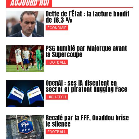
AUJOURD'HUI
Dette de l’État : la facture bondit
de 18,3 %
ÉCONOMIE
PSG humilié par Majorque avant
la Supercoupe
FOOTBALL
OpenAI : ses IA discutent en
secret et piratent Hugging Face
HIGH-TECH
Recalé par la FFF, Ouaddou brise
le silence
FOOTBALL