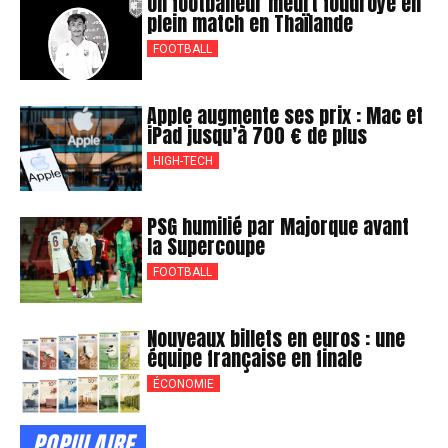
Un footballeur meurt foudroyé en
plein match en Thaïlande
FOOTBALL
Apple augmente ses prix : Mac et
iPad jusqu’à 700 € de plus
HIGH-TECH
PSG humilié par Majorque avant
la Supercoupe
FOOTBALL
Nouveaux billets en euros : une
équipe française en finale
ÉCONOMIE
POPULAIRE