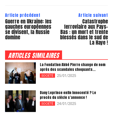
Article précédent
Article suivant
Guerre en Ukraine: les
Catastrophe
gauches européennes
ferroviaire aux Pays-
se divisent, la Russie
Bas : un mort et trente
domine
blessés dans le sud de
La Haye !
ARTICLES SIMILAIRES
La Fondation Abbé Pierre change de nom
après des scandales choquants...
25/01/2025
SOCIÉTÉ
Dany Leprince enfin innocenté ? Le
procès du siècle s’annonce !
24/01/2025
SOCIÉTÉ