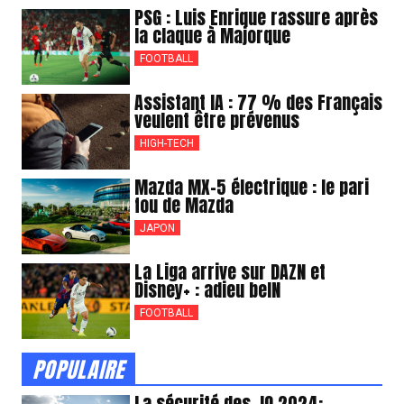
PSG : Luis Enrique rassure après
la claque à Majorque
FOOTBALL
Assistant IA : 77 % des Français
veulent être prévenus
HIGH-TECH
Mazda MX-5 électrique : le pari
fou de Mazda
JAPON
La Liga arrive sur DAZN et
Disney+ : adieu beIN
FOOTBALL
POPULAIRE
La sécurité des JO 2024: