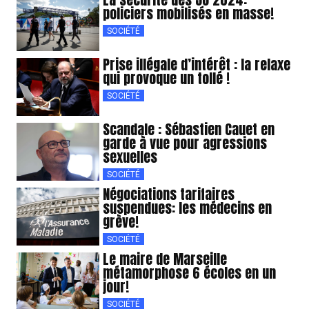
policiers mobilisés en masse!
SOCIÉTÉ
Prise illégale d’intérêt : la relaxe
qui provoque un tollé !
SOCIÉTÉ
Scandale : Sébastien Cauet en
garde à vue pour agressions
sexuelles
SOCIÉTÉ
Négociations tarifaires
suspendues: les médecins en
grève!
SOCIÉTÉ
Le maire de Marseille
métamorphose 6 écoles en un
jour!
SOCIÉTÉ