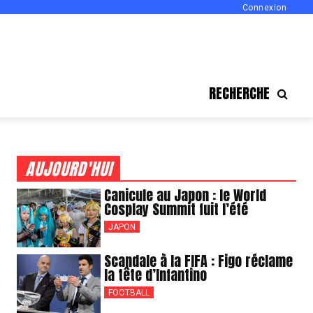
Connexion
RECHERCHE
AUJOURD'HUI
Canicule au Japon : le World
Cosplay Summit fuit l’été
JAPON
Scandale à la FIFA : Figo réclame
la tête d’Infantino
FOOTBALL