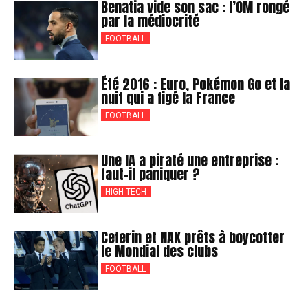
Benatia vide son sac : l’OM rongé
par la médiocrité
FOOTBALL
Été 2016 : Euro, Pokémon Go et la
nuit qui a figé la France
FOOTBALL
Une IA a piraté une entreprise :
faut-il paniquer ?
HIGH-TECH
Ceferin et NAK prêts à boycotter
le Mondial des clubs
FOOTBALL