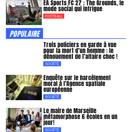
EA Sports FC 27 : The Grounds, le
mode social qui intrigue
FOOTBALL
POPULAIRE
Trois policiers en garde à vue
pour la mort d’un homme : le
dénouement de l’affaire choc !
SOCIÉTÉ
Enquête sur le harcèlement
moral à l’Agence spatiale
européenne
SOCIÉTÉ
Le maire de Marseille
métamorphose 6 écoles en un
jour!
SOCIÉTÉ