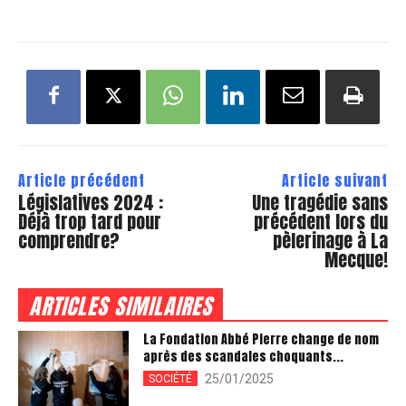
Article précédent
Article suivant
Législatives 2024 :
Une tragédie sans
Déjà trop tard pour
précédent lors du
comprendre?
pèlerinage à La
Mecque!
ARTICLES SIMILAIRES
La Fondation Abbé Pierre change de nom
après des scandales choquants...
25/01/2025
SOCIÉTÉ