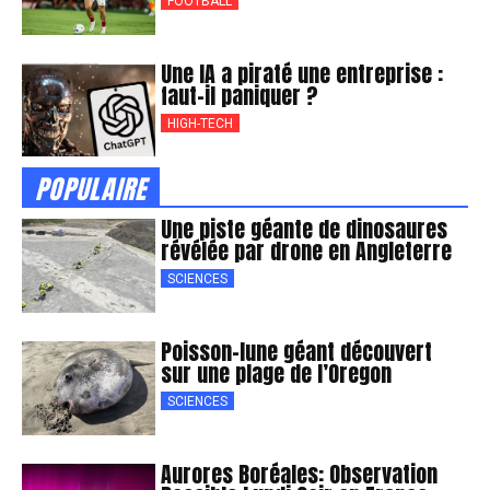
FOOTBALL
Une IA a piraté une entreprise :
faut-il paniquer ?
HIGH-TECH
POPULAIRE
Une piste géante de dinosaures
révélée par drone en Angleterre
SCIENCES
Poisson-lune géant découvert
sur une plage de l’Oregon
SCIENCES
Aurores Boréales: Observation