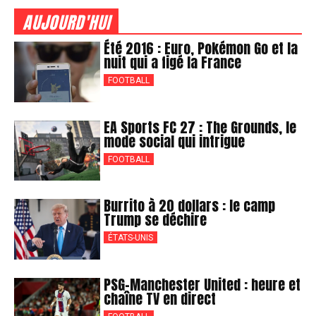
AUJOURD'HUI
Été 2016 : Euro, Pokémon Go et la
nuit qui a figé la France
FOOTBALL
EA Sports FC 27 : The Grounds, le
mode social qui intrigue
FOOTBALL
Burrito à 20 dollars : le camp
Trump se déchire
ÉTATS-UNIS
PSG-Manchester United : heure et
chaîne TV en direct