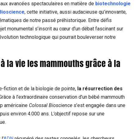
âce aux avancées spectaculaires en matière de
biotechnologie
Bioscience
, cette initiative, aussi audacieuse qu’innovante,
ématiques de notre passé préhistorique. Entre défis
ojet monumental s’inscrit au cœur d’un débat fascinant sur
révolution technologique qui pourrait bouleverser notre
 à la vie les mammouths grâce à la
-fiction et de la biologie de pointe,
la résurrection des
. Grâce à l’extraordinaire conservation d’un bébé mammouth
up américaine
Colossal Bioscience
s’est engagée dans une
puis environ 4.000 ans. L’objectif repose sur une
ue.
l’
ADN
récupéré des restes congelés, les chercheurs