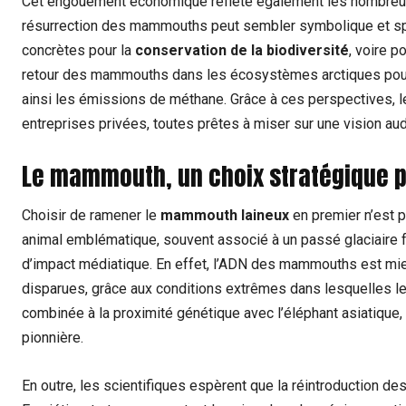
Cet engouement économique reflète également les nombreuses
résurrection des mammouths peut sembler symbolique et spect
concrètes pour la
conservation de la biodiversité
, voire p
retour des mammouths dans les écosystèmes arctiques pourrai
ainsi les émissions de méthane. Grâce à ces perspectives, l
entreprises privées, toutes prêtes à miser sur une vision aud
Le mammouth, un choix stratégique 
Choisir de ramener le
mammouth laineux
en premier n’est p
animal emblématique, souvent associé à un passé glaciaire fas
d’impact médiatique. En effet, l’ADN des mammouths est m
disparues, grâce aux conditions extrêmes dans lesquelles leu
combinée à la proximité génétique avec l’éléphant asiatique,
pionnière.
En outre, les scientifiques espèrent que la réintroduction d