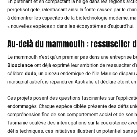
En piétinant et en compactant la neige dans les régions arcti
pergélisol gelé, ralentissant ainsi la fonte causée par le c
à démontrer les capacités de la biotechnologie moderne, mais
« nouvelles espèces » dans les écosystèmes d’aujourd’hui.
Au-delà du mammouth : ressusciter d
Le mammouth n’est qu’un premier pas dans une entreprise b
Bioscience
ont déjà exprimé leur ambition de ressusciter d’
célèbre
dodo
, un oiseau endémique de l’île Maurice disparu à
marsupial autrefois répandu en Australie et déclaré éteint en
Ces projets posent des questions fascinantes sur l’applicat
endommagés. Chaque espèce ciblée présente des défis uniq
compréhension fine de son comportement social et de son hab
Tasmanie soulève des interrogations sur la coexistence av
défis techniques, ces initiatives illustrent un potentiel sa