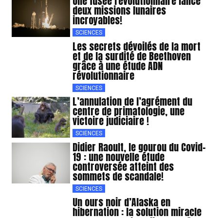
Une fusée révolutionnaire lance
deux missions lunaires
incroyables!
SCIENCES
Les secrets dévoilés de la mort
et de la surdité de Beethoven
grâce à une étude ADN
révolutionnaire
SCIENCES
L’annulation de l’agrément du
centre de primatologie, une
victoire judiciaire !
SCIENCES
Didier Raoult, le gourou du Covid-
19 : une nouvelle étude
controversée atteint des
sommets de scandale!
SCIENCES
Un ours noir d’Alaska en
hibernation : la solution miracle