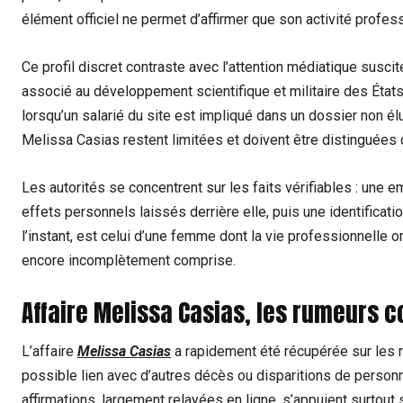
élément officiel ne permet d’affirmer que son activité profess
Ce profil discret contraste avec l’attention médiatique suscit
associé au développement scientifique et militaire des États-U
lorsqu’un salarié du site est impliqué dans un dossier non é
Melissa Casias restent limitées et doivent être distinguées
Les autorités se concentrent sur les faits vérifiables : une 
effets personnels laissés derrière elle, puis une identificati
l’instant, est celui d’une femme dont la vie professionnelle or
encore incomplètement comprise.
Affaire Melissa Casias, les rumeurs c
L’affaire
Melissa Casias
a rapidement été récupérée sur les 
possible lien avec d’autres décès ou disparitions de perso
affirmations, largement relayées en ligne, s’appuient surtout 