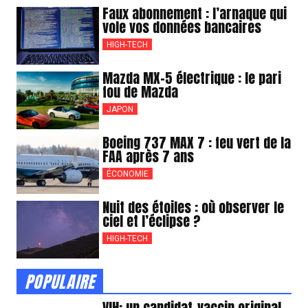
Faux abonnement : l’arnaque qui
vole vos données bancaires
HIGH-TECH
Mazda MX-5 électrique : le pari
fou de Mazda
JAPON
Boeing 737 MAX 7 : feu vert de la
FAA après 7 ans
ÉCONOMIE
Nuit des étoiles : où observer le
ciel et l’éclipse ?
HIGH-TECH
POPULAIRE
VIH: un candidat-vaccin original