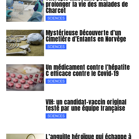
prolonger la vie des malades de
Charcot
SCIENCES
Mystérieuse Découverte d’un
Cimetière d’Enfants en Norvège
SCIENCES
Un médicament contre l’hépatite
C efficace contre le Covid-19
SCIENCES
VIH: un candidat-vaccin original
testé par une équipe française
SCIENCES
L’anguille héroïque qui échappe à