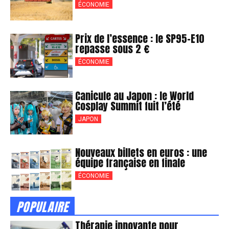
ÉCONOMIE
Prix de l’essence : le SP95-E10
repasse sous 2 €
ÉCONOMIE
Canicule au Japon : le World
Cosplay Summit fuit l’été
JAPON
Nouveaux billets en euros : une
équipe française en finale
ÉCONOMIE
POPULAIRE
Thérapie innovante pour