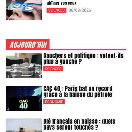
abîmer vos yeux
06/08/2026
SCIENCES
AUJOURD'HUI
Gauchers et politique : votent-ils
plus à gauche ?
SCIENCES
CAC 40 : Paris bat un record
grâce à la baisse du pétrole
ÉCONOMIE
Blé français en baisse : quels
pays seront touchés ?