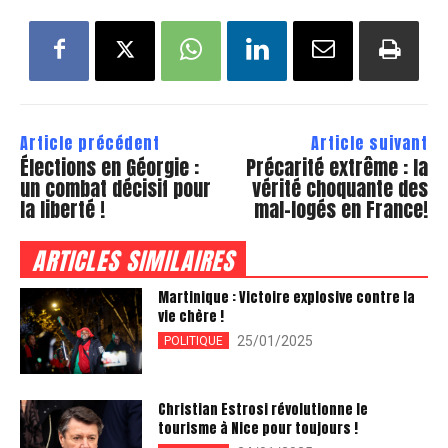
Article précédent
Article suivant
Élections en Géorgie :
Précarité extrême : la
un combat décisif pour
vérité choquante des
la liberté !
mal-logés en France!
ARTICLES SIMILAIRES
Martinique : Victoire explosive contre la
vie chère !
25/01/2025
POLITIQUE
Christian Estrosi révolutionne le
tourisme à Nice pour toujours !