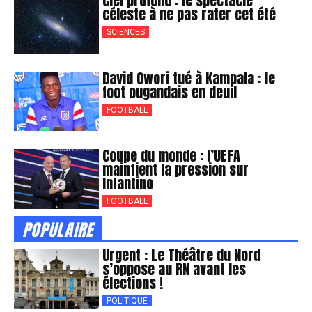
Ciel profond : le spectacle
céleste à ne pas rater cet été
SCIENCES
David Owori tué à Kampala : le
foot ougandais en deuil
FOOTBALL
Coupe du monde : l’UEFA
maintient la pression sur
Infantino
FOOTBALL
POPULAIRE
Urgent : Le Théâtre du Nord
s’oppose au RN avant les
élections !
POLITIQUE