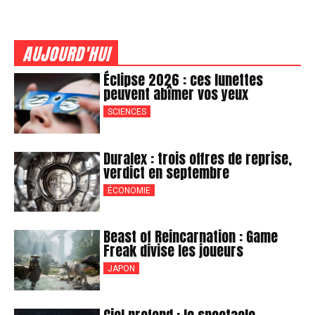
AUJOURD'HUI
Éclipse 2026 : ces lunettes
peuvent abîmer vos yeux
SCIENCES
Duralex : trois offres de reprise,
verdict en septembre
ÉCONOMIE
Beast of Reincarnation : Game
Freak divise les joueurs
JAPON