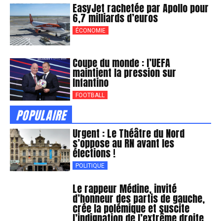
EasyJet rachetée par Apollo pour
6,7 milliards d’euros
ÉCONOMIE
Coupe du monde : l’UEFA
maintient la pression sur
Infantino
FOOTBALL
POPULAIRE
Urgent : Le Théâtre du Nord
s’oppose au RN avant les
élections !
POLITIQUE
Le rappeur Médine, invité
d’honneur des partis de gauche,
crée la polémique et suscite
l’indignation de l’extrême droite