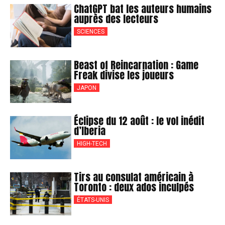
ChatGPT bat les auteurs humains
auprès des lecteurs
SCIENCES
Beast of Reincarnation : Game
Freak divise les joueurs
JAPON
Éclipse du 12 août : le vol inédit
d’Iberia
HIGH-TECH
Tirs au consulat américain à
Toronto : deux ados inculpés
ÉTATS-UNIS