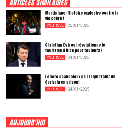
ARTICLES SIMILAIRES
Martinique : Victoire explosive contre la
vie chère !
25/01/2025
POLITIQUE
Christian Estrosi révolutionne le
tourisme à Nice pour toujours !
24/01/2025
POLITIQUE
Le vote scandaleux de LFI qui trahit un
écrivain en prison!
24/01/2025
POLITIQUE
AUJOURD'HUI