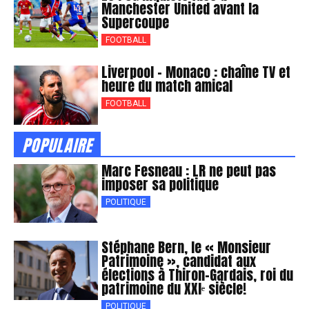
Manchester United avant la
Supercoupe
FOOTBALL
Liverpool – Monaco : chaîne TV et
heure du match amical
FOOTBALL
POPULAIRE
Marc Fesneau : LR ne peut pas
imposer sa politique
POLITIQUE
Stéphane Bern, le « Monsieur
Patrimoine », candidat aux
élections à Thiron-Gardais, roi du
patrimoine du XXIᵉ siècle!
POLITIQUE