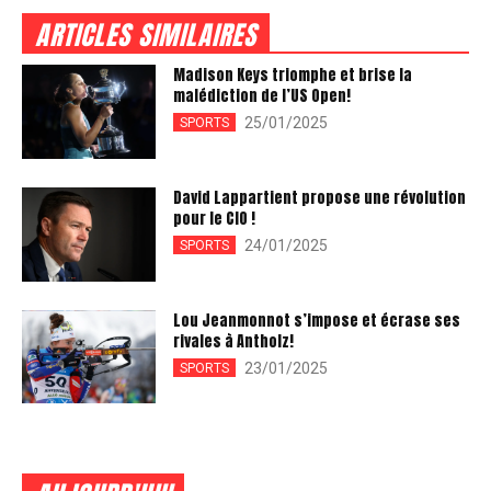
ARTICLES SIMILAIRES
Madison Keys triomphe et brise la
malédiction de l’US Open!
25/01/2025
SPORTS
David Lappartient propose une révolution
pour le CIO !
24/01/2025
SPORTS
Lou Jeanmonnot s’impose et écrase ses
rivales à Antholz!
23/01/2025
SPORTS