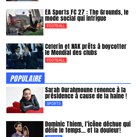
EA Sports FC 27 : The Grounds, le
mode social qui intrigue
FOOTBALL
Ceferin et NAK prêts à boycotter
le Mondial des clubs
FOOTBALL
POPULAIRE
Sarah Ourahmoune renonce à la
présidence à cause de la haine !
SPORTS
Dominic Thiem, l’icône déchue qui
défie le temps… et la douleur!