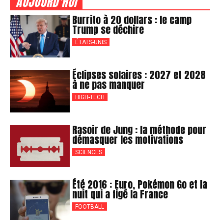
AUJOURD'HUI
Burrito à 20 dollars : le camp
Trump se déchire
ÉTATS-UNIS
Éclipses solaires : 2027 et 2028
à ne pas manquer
HIGH-TECH
Rasoir de Jung : la méthode pour
démasquer les motivations
SCIENCES
Été 2016 : Euro, Pokémon Go et la
nuit qui a figé la France
FOOTBALL