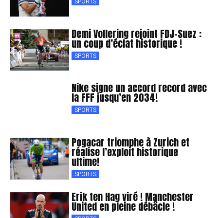
SPORTS
Demi Vollering rejoint FDJ-Suez :
un coup d’éclat historique !
SPORTS
Nike signe un accord record avec
la FFF jusqu’en 2034!
SPORTS
Pogacar triomphe à Zurich et
réalise l’exploit historique
ultime!
SPORTS
Erik ten Hag viré ! Manchester
United en pleine débâcle !