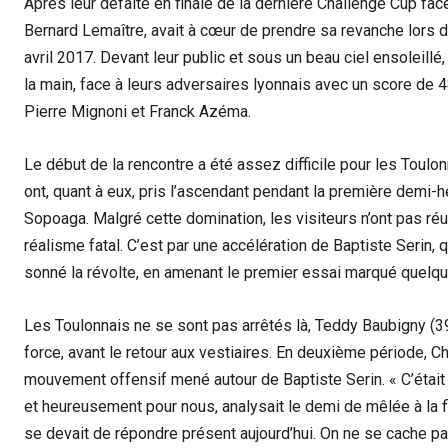
Après leur défaite en finale de la dernière Challenge Cup fa
Bernard Lemaître, avait à cœur de prendre sa revanche lors 
avril 2017. Devant leur public et sous un beau ciel ensoleillé,
la main, face à leurs adversaires lyonnais avec un score de
Pierre Mignoni et Franck Azéma.
Le début de la rencontre a été assez difficile pour les Toulo
ont, quant à eux, pris l’ascendant pendant la première demi-h
Sopoaga. Malgré cette domination, les visiteurs n’ont pas réu
réalisme fatal. C’est par une accélération de Baptiste Serin, 
sonné la révolte, en amenant le premier essai marqué quelque
Les Toulonnais ne se sont pas arrêtés là, Teddy Baubigny (39e
force, avant le retour aux vestiaires. En deuxième période, C
mouvement offensif mené autour de Baptiste Serin. « C’était
et heureusement pour nous, analysait le demi de mêlée à la 
se devait de répondre présent aujourd’hui. On ne se cache pas, 