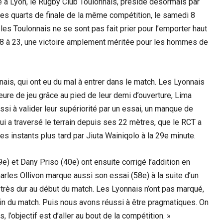
ce à Lyon, le Rugby Club Toulonnais, présidé désormais par
des quarts de finale de la même compétition, le samedi 8
 les Toulonnais ne se sont pas fait prier pour l’emporter haut
 48 à 23, une victoire amplement méritée pour les hommes de
nnais, qui ont eu du mal à entrer dans le match. Les Lyonnais
eure de jeu grâce au pied de leur demi d’ouverture, Lima
ssi à valider leur supériorité par un essai, un manque de
qui a traversé le terrain depuis ses 22 mètres, que le RCT a
s instants plus tard par Jiuta Wainiqolo à la 29e minute.
) et Dany Priso (40e) ont ensuite corrigé l’addition en
harles Ollivon marque aussi son essai (58e) à la suite d’un
 très dur au début du match. Les Lyonnais n’ont pas marqué,
fin du match. Puis nous avons réussi à être pragmatiques. On
l’objectif est d’aller au bout de la compétition. »