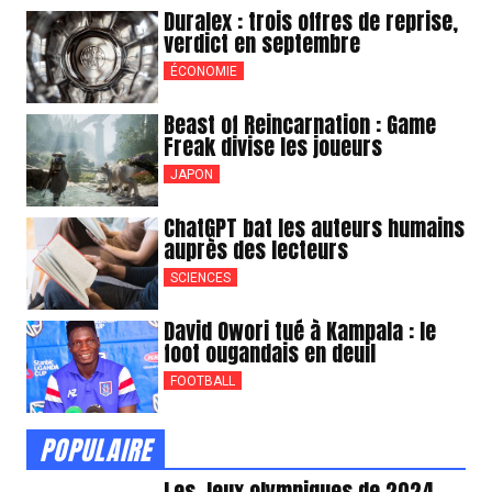
Duralex : trois offres de reprise,
verdict en septembre
ÉCONOMIE
Beast of Reincarnation : Game
Freak divise les joueurs
JAPON
ChatGPT bat les auteurs humains
auprès des lecteurs
SCIENCES
David Owori tué à Kampala : le
foot ougandais en deuil
FOOTBALL
POPULAIRE
Les Jeux olympiques de 2024