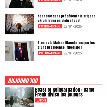
Scandale sans précédent : la brigade
ukrainienne en plein chaos!
23/01/2025
INTERNATIONAL
Trump : la Maison Blanche aux portes
d’une présidence impériale !
22/01/2025
INTERNATIONAL
AUJOURD'HUI
Beast of Reincarnation : Game
Freak divise les joueurs
JAPON