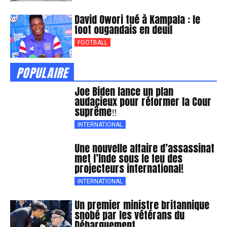
David Owori tué à Kampala : le
foot ougandais en deuil
FOOTBALL
POPULAIRE
Joe Biden lance un plan
audacieux pour réformer la Cour
suprême‼
INTERNATIONAL
Une nouvelle affaire d’assassinat
met l’Inde sous le feu des
projecteurs international!
INTERNATIONAL
Un premier ministre britannique
snobé par les vétérans du
Débarquement